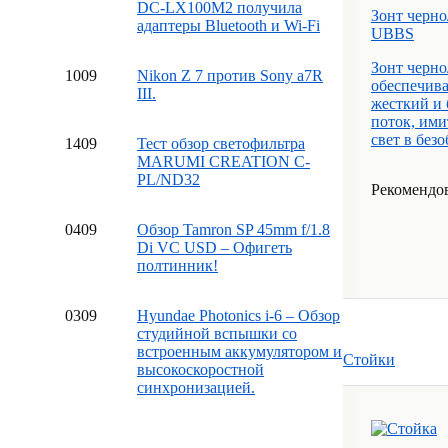
DC-LX100M2 получила
Зонт черно
адаптеры Bluetooth и Wi-Fi
UBBS
Зонт черно
10
09
Nikon Z 7 против Sony a7R
обеспечива
III.
жесткий и 
поток, им
свет в безо
14
09
Тест обзор светофильтра
MARUMI CREATION C-
PL/ND32
Рекомендов
04
09
Обзор Tamron SP 45mm f/1.8
Di VC USD – Офигеть
полтинник!
03
09
Hyundae Photonics i-6 – Обзор
студийной вспышки со
встроенным аккумулятором и
Стойки
высокоскоростной
синхронизацией.