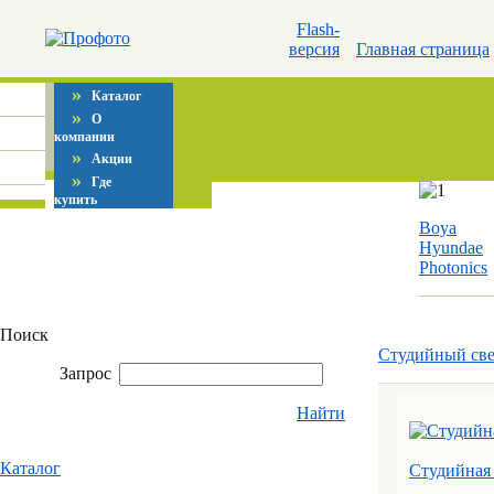
Flash-
версия
Главная страница
»
Каталог
»
О
компании
»
Акции
»
Где
купить
Boya
Hyundae
Photonics
Поиск
Студийный све
Запрос
Найти
Каталог
Студийная 