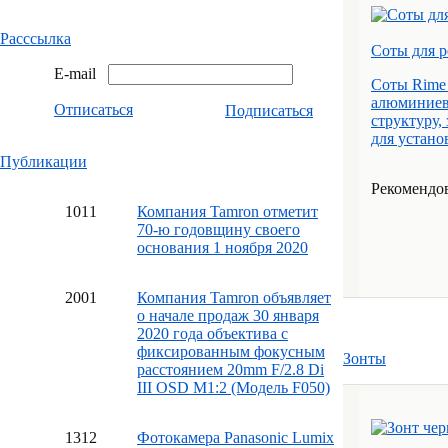
Расссылка
Соты для р
E-mail
Соты Rime 
алюминиев
Отписаться
Подписаться
структуру,
для устано
Публикации
Рекомендов
10
11
Компания Tamron отметит
70-ю годовщину своего
основания 1 ноября 2020
20
01
Компания Tamron объявляет
о начале продаж 30 января
2020 года объектива с
фиксированным фокусным
Зонты
расстоянием 20mm F/2.8 Di
III OSD M1:2 (Модель F050)
13
12
Фотокамера Panasonic Lumix