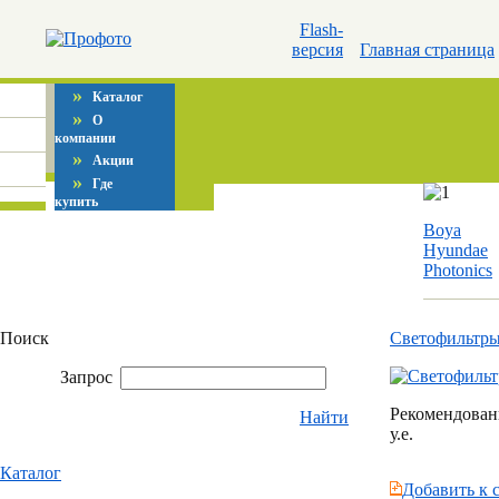
Flash-
версия
Главная страница
»
Каталог
»
О
компании
»
Акции
»
Где
купить
Boya
Hyundae
Photonics
Поиск
Светофильтр
Запрос
Рекомендованн
Найти
у.е.
Каталог
Добавить к 