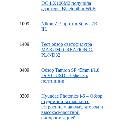
DC-LX100M2 получила
адаптеры Bluetooth и Wi-Fi
10
09
Nikon Z 7 против Sony a7R
III.
14
09
Тест обзор светофильтра
MARUMI CREATION C-
PL/ND32
04
09
Обзор Tamron SP 45mm f/1.8
Di VC USD – Офигеть
полтинник!
03
09
Hyundae Photonics i-6 – Обзор
студийной вспышки со
встроенным аккумулятором и
высокоскоростной
синхронизацией.