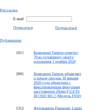
Расссылка
E-mail
Отписаться
Подписаться
Публикации
10
11
Компания Tamron отметит
70-ю годовщину своего
основания 1 ноября 2020
20
01
Компания Tamron объявляет
о начале продаж 30 января
2020 года объектива с
фиксированным фокусным
расстоянием 20mm F/2.8 Di
III OSD M1:2 (Модель F050)
13
12
Фотокамера Panasonic Lumix