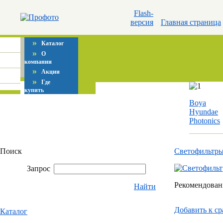
Flash-
версия
Главная страница
»
Каталог
»
О
компании
»
Акции
»
Где
купить
Boya
Hyundae
Photonics
Поиск
Светофильтр
Запрос
Рекомендованн
Найти
Добавить к c
Каталог