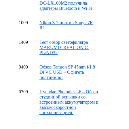
DC-LX100M2 получила
адаптеры Bluetooth и Wi-Fi
10
09
Nikon Z 7 против Sony a7R
III.
14
09
Тест обзор светофильтра
MARUMI CREATION C-
PL/ND32
04
09
Обзор Tamron SP 45mm f/1.8
Di VC USD – Офигеть
полтинник!
03
09
Hyundae Photonics i-6 – Обзор
студийной вспышки со
встроенным аккумулятором и
высокоскоростной
синхронизацией.