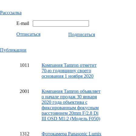
Расссылка
E-mail
Отписаться
Подписаться
Публикации
10
11
Компания Tamron отметит
70-ю годовщину своего
основания 1 ноября 2020
20
01
Компания Tamron объявляет
о начале продаж 30 января
2020 года объектива с
фиксированным фокусным
расстоянием 20mm F/2.8 Di
III OSD M1:2 (Модель F050)
13
12
Фотокамера Panasonic Lumix