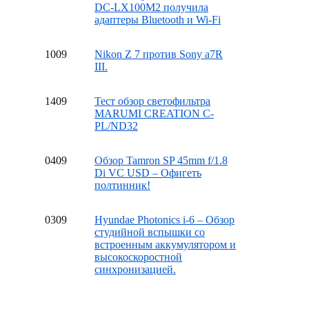
DC-LX100M2 получила
адаптеры Bluetooth и Wi-Fi
10
09
Nikon Z 7 против Sony a7R
III.
14
09
Тест обзор светофильтра
MARUMI CREATION C-
PL/ND32
04
09
Обзор Tamron SP 45mm f/1.8
Di VC USD – Офигеть
полтинник!
03
09
Hyundae Photonics i-6 – Обзор
студийной вспышки со
встроенным аккумулятором и
высокоскоростной
синхронизацией.