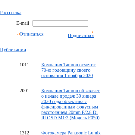
Расссылка
E-mail
Отписаться
Подписаться
Публикации
10
11
Компания Tamron отметит
70-ю годовщину своего
основания 1 ноября 2020
20
01
Компания Tamron объявляет
о начале продаж 30 января
2020 года объектива с
фиксированным фокусным
расстоянием 20mm F/2.8 Di
III OSD M1:2 (Модель F050)
13
12
Фотокамера Panasonic Lumix