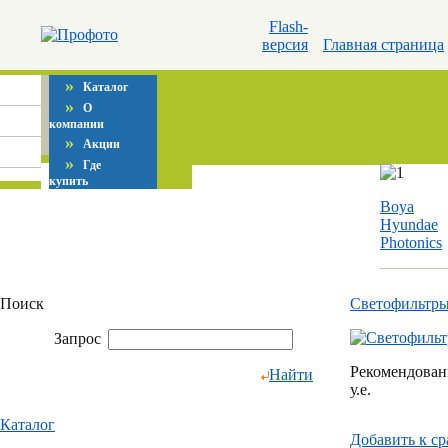
Flash-
версия
Главная страница
»
Каталог
»
О
компании
»
Акции
»
Где
купить
Boya
Hyundae
Photonics
Поиск
Светофильтр
Запрос
Рекомендованн
Найти
у.е.
Каталог
Добавить к c