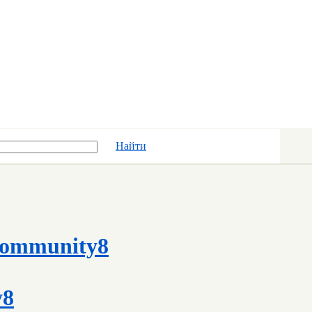
Найти
ommunity8
y8