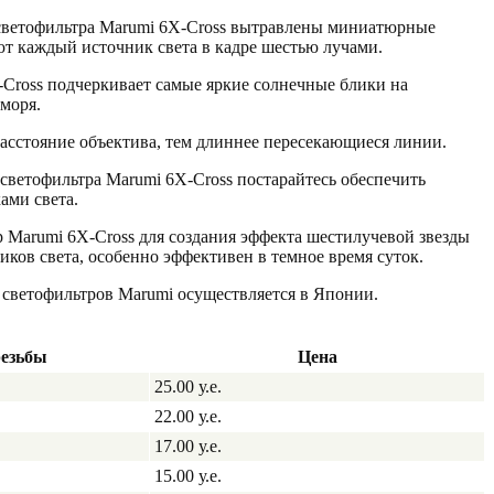
 светофильтра Marumi 6X-Cross вытравлены миниатюрные
т каждый источник света в кадре шестью лучами.
Cross подчеркивает самые яркие солнечные блики на
моря.
асстояние объектива, тем длиннее пересекающиеся линии.
светофильтра Marumi 6X-Cross постарайтесь обеспечить
ами света.
 Marumi 6X-Cross для создания эффекта шестилучевой звезды
иков света, особенно эффективен в темное время суток.
 светофильтров Marumi осуществляется в Японии.
резьбы
Цена
25.00 у.е.
22.00 у.е.
17.00 у.е.
15.00 у.е.