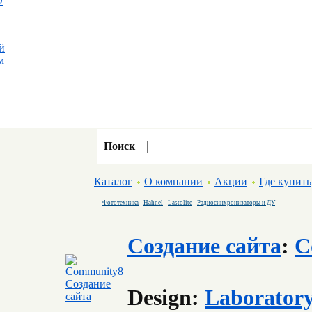
D
й
м
Поиск
Каталог
О компании
Акции
Где купить
Фототехника
Hahnel
Lastolite
Радиосинхронизаторы и ДУ
Создание сайта
:
C
Design:
Laborator