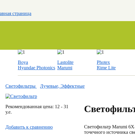
авная страница
Boya
Lastolite
Photex
Hyundae Photonics
Marumi
Rime Lite
Светофильтры
Лучевые, Эффектные
Светофиль
Рекомендованная цена: 12 - 31
у.е.
Светофильтр Marumi 6X-
Добавить к cравнению
точечного источника све