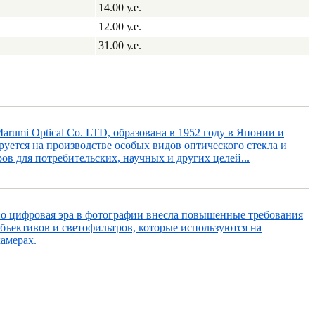
14.00 у.е.
12.00 у.е.
31.00 у.е.
rumi Optical Co. LTD, образована в 1952 году в Японии и
уется на производстве особых видов оптического стекла и
ов для потребительских, научных и других целей...
но цифровая эра в фотографии внесла повышенные требования
объективов и светофильтров, которые используются на
амерах.