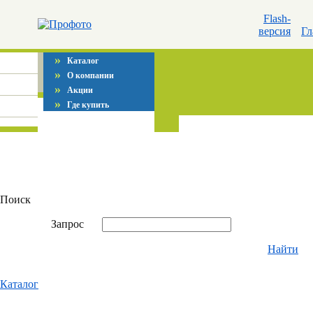
Flash-
версия
Гл
»
Каталог
»
О компании
»
Акции
»
Где купить
Поиск
Запрос
Найти
Каталог