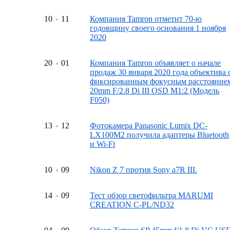
10
11
Компания Tamron отметит 70-ю
годовщину своего основания 1 ноября
2020
20
01
Компания Tamron объявляет о начале
продаж 30 января 2020 года объектива 
фиксированным фокусным расстояние
20mm F/2.8 Di III OSD M1:2 (Модель
F050)
13
12
Фотокамера Panasonic Lumix DC-
LX100M2 получила адаптеры Bluetooth
и Wi-Fi
10
09
Nikon Z 7 против Sony a7R III.
14
09
Тест обзор светофильтра MARUMI
CREATION C-PL/ND32