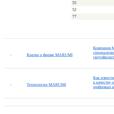
55
52
77
Компания Ma
специализир
Кратко о фирме MARUMI
светофильтр
Как извест
к качеству 
Технологии MARUMI
цифровых к