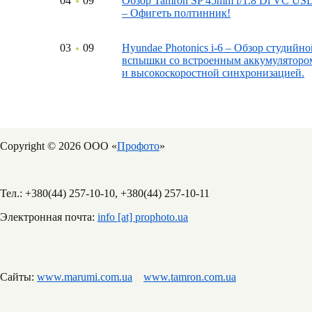
04
09
Обзор Tamron SP 45mm f/1.8 Di VC US
– Офигеть полтинник!
03
09
Hyundae Photonics i-6 – Обзор студийно
вспышки со встроенным аккумуляторо
и высокоскоростной синхронизацией.
Copyright © 2026 ООО «
Профото
»
Тел.: +380(44) 257-10-10, +380(44) 257-10-11
Электронная почта:
info [at] prophoto.ua
Сайты:
www.marumi.com.ua
www.tamron.com.ua