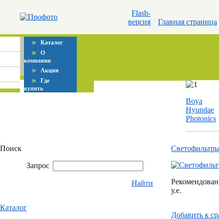
Flash-
версия
Главная страница
»
Каталог
»
О
компании
»
Акции
»
Где
купить
Boya
Hyundae
Photonics
Поиск
Светофильтр
Запрос
Рекомендованн
Найти
у.е.
Каталог
Добавить к c