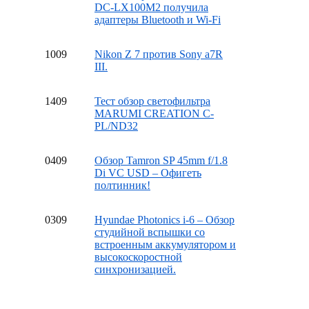
DC-LX100M2 получила
адаптеры Bluetooth и Wi-Fi
10
09
Nikon Z 7 против Sony a7R
III.
14
09
Тест обзор светофильтра
MARUMI CREATION C-
PL/ND32
04
09
Обзор Tamron SP 45mm f/1.8
Di VC USD – Офигеть
полтинник!
03
09
Hyundae Photonics i-6 – Обзор
студийной вспышки со
встроенным аккумулятором и
высокоскоростной
синхронизацией.