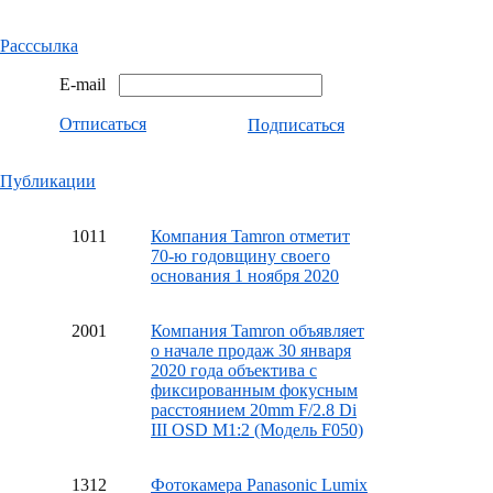
Расссылка
E-mail
Отписаться
Подписаться
Публикации
10
11
Компания Tamron отметит
70-ю годовщину своего
основания 1 ноября 2020
20
01
Компания Tamron объявляет
о начале продаж 30 января
2020 года объектива с
фиксированным фокусным
расстоянием 20mm F/2.8 Di
III OSD M1:2 (Модель F050)
13
12
Фотокамера Panasonic Lumix