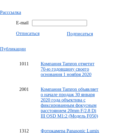
Расссылка
E-mail
Отписаться
Подписаться
Публикации
10
11
Компания Tamron отметит
70-ю годовщину своего
основания 1 ноября 2020
20
01
Компания Tamron объявляет
о начале продаж 30 января
2020 года объектива с
фиксированным фокусным
расстоянием 20mm F/2.8 Di
III OSD M1:2 (Модель F050)
13
12
Фотокамера Panasonic Lumix