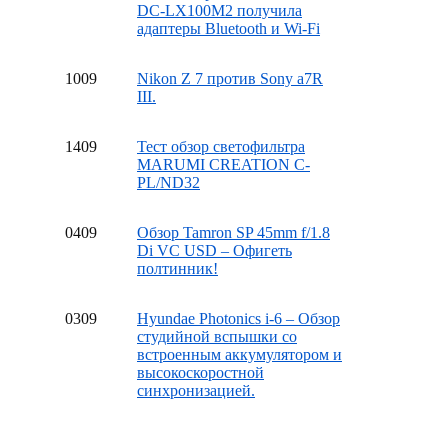
DC-LX100M2 получила
адаптеры Bluetooth и Wi-Fi
10
09
Nikon Z 7 против Sony a7R
III.
14
09
Тест обзор светофильтра
MARUMI CREATION C-
PL/ND32
04
09
Обзор Tamron SP 45mm f/1.8
Di VC USD – Офигеть
полтинник!
03
09
Hyundae Photonics i-6 – Обзор
студийной вспышки со
встроенным аккумулятором и
высокоскоростной
синхронизацией.