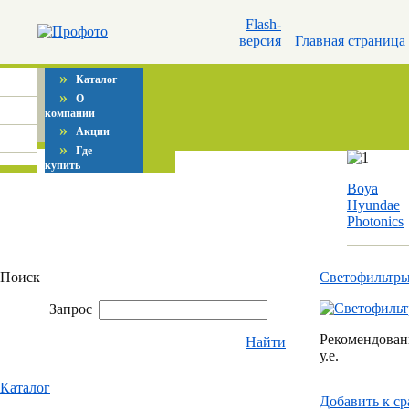
Flash-
версия
Главная страница
»
Каталог
»
О
компании
»
Акции
»
Где
купить
Boya
Hyundae
Photonics
Поиск
Светофильтр
Запрос
Рекомендованн
Найти
у.е.
Каталог
Добавить к c