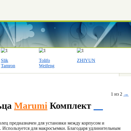
Slik
Tolifo
ZHIYUN
Tamron
Weifeng
→
1 из 2
ьца
Marumi
Комплект
лец предназначен для установки между корпусом и
 Используется для макросъемки. Благодаря удлинительным