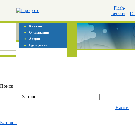
Flash-
версия
Гл
»
Каталог
»
О компании
»
Акции
»
Где купить
Поиск
Запрос
Найти
Каталог