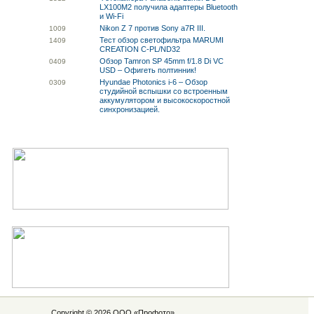
LX100M2 получила адаптеры Bluetooth
и Wi-Fi
Nikon Z 7 против Sony a7R III.
10
09
Тест обзор светофильтра MARUMI
14
09
CREATION C-PL/ND32
Обзор Tamron SP 45mm f/1.8 Di VC
04
09
USD – Офигеть полтинник!
Hyundae Photonics i-6 – Обзор
03
09
студийной вспышки со встроенным
аккумулятором и высокоскоростной
синхронизацией.
Copyright © 2026 ООО «
Профото
»