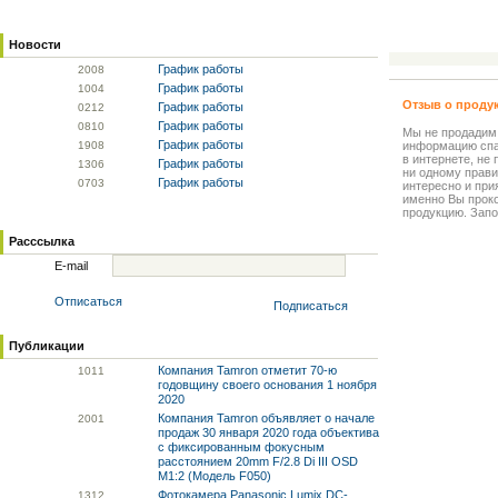
Новости
График работы
20
08
График работы
10
04
Отзыв о проду
График работы
02
12
График работы
08
10
Мы не продадим
График работы
19
08
информацию спа
в интернете, не
График работы
13
06
ни одному прави
График работы
07
03
интересно и прия
именно Вы прок
продукцию. Запо
Расссылка
E-mail
Отписаться
Подписаться
Публикации
Компания Tamron отметит 70-ю
10
11
годовщину своего основания 1 ноября
2020
Компания Tamron объявляет о начале
20
01
продаж 30 января 2020 года объектива
с фиксированным фокусным
расстоянием 20mm F/2.8 Di III OSD
M1:2 (Модель F050)
Фотокамера Panasonic Lumix DC-
13
12