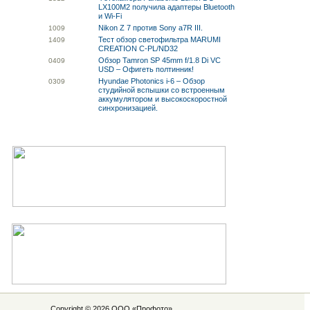
LX100M2 получила адаптеры Bluetooth
и Wi-Fi
Nikon Z 7 против Sony a7R III.
10
09
Тест обзор светофильтра MARUMI
14
09
CREATION C-PL/ND32
Обзор Tamron SP 45mm f/1.8 Di VC
04
09
USD – Офигеть полтинник!
Hyundae Photonics i-6 – Обзор
03
09
студийной вспышки со встроенным
аккумулятором и высокоскоростной
синхронизацией.
Copyright © 2026 ООО «
Профото
»