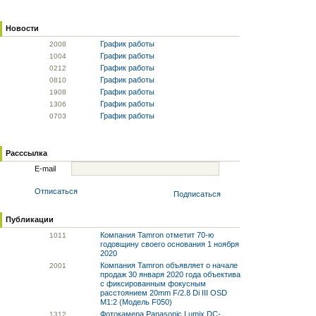
Новости
График работы
20
08
График работы
10
04
График работы
02
12
График работы
08
10
График работы
19
08
График работы
13
06
График работы
07
03
Расссылка
E-mail
Отписаться
Подписаться
Публикации
Компания Tamron отметит 70-ю
10
11
годовщину своего основания 1 ноября
2020
Компания Tamron объявляет о начале
20
01
продаж 30 января 2020 года объектива
с фиксированным фокусным
расстоянием 20mm F/2.8 Di III OSD
M1:2 (Модель F050)
Фотокамера Panasonic Lumix DC-
13
12