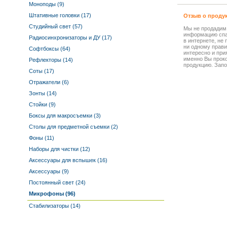
Моноподы (9)
Штативные головки (17)
Отзыв о проду
Студийный свет (57)
Мы не продадим
информацию спа
Радиосинхронизаторы и ДУ (17)
в интернете, не
ни одному прави
Софтбоксы (64)
интересно и прия
именно Вы прок
Рефлекторы (14)
продукцию. Запо
Соты (17)
Отражатели (6)
Зонты (14)
Стойки (9)
Боксы для макросъемки (3)
Столы для предметной съемки (2)
Фоны (11)
Наборы для чистки (12)
Аксессуары для вспышек (16)
Аксессуары (9)
Постоянный свет (24)
Микрофоны (96)
Стабилизаторы (14)