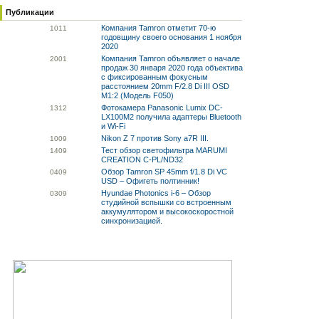
Публикации
Компания Tamron отметит 70-ю
10
11
годовщину своего основания 1 ноября
2020
Компания Tamron объявляет о начале
20
01
продаж 30 января 2020 года объектива
с фиксированным фокусным
расстоянием 20mm F/2.8 Di III OSD
M1:2 (Модель F050)
Фотокамера Panasonic Lumix DC-
13
12
LX100M2 получила адаптеры Bluetooth
и Wi-Fi
Nikon Z 7 против Sony a7R III.
10
09
Тест обзор светофильтра MARUMI
14
09
CREATION C-PL/ND32
Обзор Tamron SP 45mm f/1.8 Di VC
04
09
USD – Офигеть полтинник!
Hyundae Photonics i-6 – Обзор
03
09
студийной вспышки со встроенным
аккумулятором и высокоскоростной
синхронизацией.