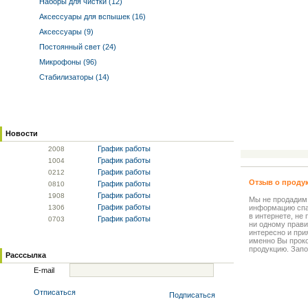
Наборы для чистки (12)
Аксессуары для вспышек (16)
Аксессуары (9)
Постоянный свет (24)
Микрофоны (96)
Стабилизаторы (14)
Новости
График работы
20
08
График работы
10
04
График работы
02
12
Отзыв о проду
График работы
08
10
График работы
19
08
Мы не продадим
График работы
13
06
информацию спа
в интернете, не
График работы
07
03
ни одному прави
интересно и прия
именно Вы прок
продукцию. Запо
Расссылка
E-mail
Отписаться
Подписаться