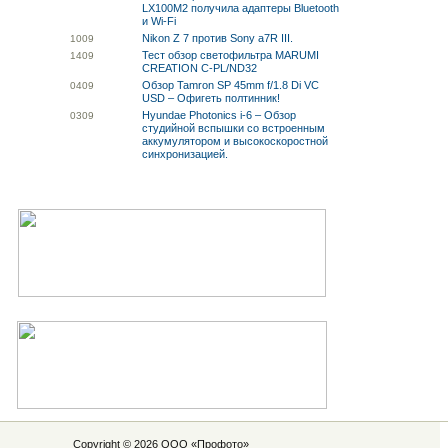
LX100M2 получила адаптеры Bluetooth
и Wi-Fi
Nikon Z 7 против Sony a7R III.
10
09
Тест обзор светофильтра MARUMI
14
09
CREATION C-PL/ND32
Обзор Tamron SP 45mm f/1.8 Di VC
04
09
USD – Офигеть полтинник!
Hyundae Photonics i-6 – Обзор
03
09
студийной вспышки со встроенным
аккумулятором и высокоскоростной
синхронизацией.
Copyright © 2026 ООО «
Профото
»