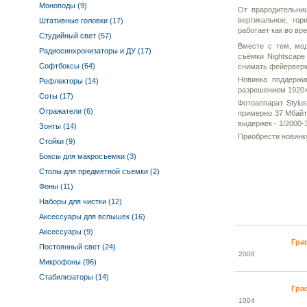
Моноподы (9)
От прародительни
вертикальное, го
Штативные головки (17)
работает как во вр
Студийный свет (57)
Вместе с тем, мо
Радиосинхронизаторы и ДУ (17)
съёмки Nightscape
Софтбоксы (64)
снимать фейерверки
Новинка поддержи
Рефлекторы (14)
разрешением 1920×1
Соты (17)
Фотоаппарат Stylu
Отражатели (6)
примерно 37 Мбайт
выдержек - 1/2000-
Зонты (14)
Приобрести новинку
Стойки (9)
Боксы для макросъемки (3)
Столы для предметной съемки (2)
Фоны (11)
Наборы для чистки (12)
Аксессуары для вспышек (16)
Аксессуары (9)
Гра
Постоянный свет (24)
20
08
Микрофоны (96)
Стабилизаторы (14)
Гра
10
04