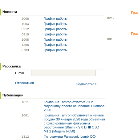
Новости
Гра
02
12
График работы
20
08
График работы
10
04
График работы
02
12
Гра
График работы
08
10
08
10
График работы
19
08
График работы
13
06
График работы
07
03
Расссылка
E-mail
Отписаться
Подписаться
Публикации
Компания Tamron отметит 70-ю
10
11
годовщину своего основания 1 ноября
2020
Компания Tamron объявляет о начале
20
01
продаж 30 января 2020 года объектива
с фиксированным фокусным
расстоянием 20mm F/2.8 Di III OSD
M1:2 (Модель F050)
Фотокамера Panasonic Lumix DC-
13
12