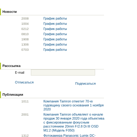
Новости
График работы
20
08
График работы
10
04
График работы
02
12
График работы
08
10
График работы
19
08
График работы
13
06
График работы
07
03
Расссылка
E-mail
Отписаться
Подписаться
Публикации
Компания Tamron отметит 70-ю
10
11
годовщину своего основания 1 ноября
2020
Компания Tamron объявляет о начале
20
01
продаж 30 января 2020 года объектива
с фиксированным фокусным
расстоянием 20mm F/2.8 Di III OSD
M1:2 (Модель F050)
Фотокамера Panasonic Lumix DC-
13
12