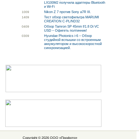
LX100M2 получила адаптеры Bluetooth
и Wi-Fi
Nikon Z 7 против Sony a7R III.
10
09
Тест обзор светофильтра MARUMI
14
09
CREATION C-PL/ND32
Обзор Tamron SP 45mm f/1.8 Di VC
04
09
USD – Офигеть полтинник!
Hyundae Photonics i-6 – Обзор
03
09
студийной вспышки со встроенным
аккумулятором и высокоскоростной
синхронизацией.
Copyright © 2026 ООО «
Профото
»