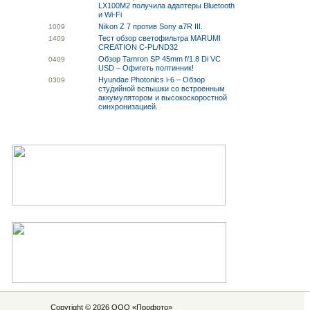
LX100M2 получила адаптеры Bluetooth
и Wi-Fi
Nikon Z 7 против Sony a7R III.
10
09
Тест обзор светофильтра MARUMI
14
09
CREATION C-PL/ND32
Обзор Tamron SP 45mm f/1.8 Di VC
04
09
USD – Офигеть полтинник!
Hyundae Photonics i-6 – Обзор
03
09
студийной вспышки со встроенным
аккумулятором и высокоскоростной
синхронизацией.
Copyright © 2026 ООО «
Профото
»