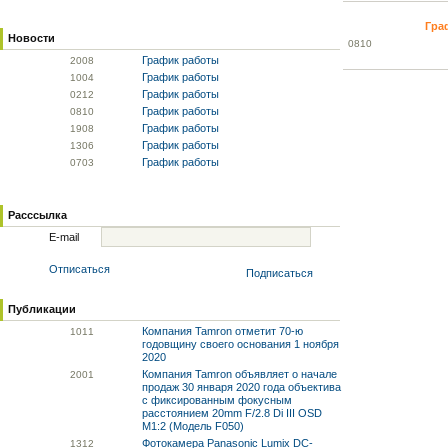
Гра
Новости
08
10
График работы
20
08
График работы
10
04
График работы
02
12
График работы
08
10
График работы
19
08
График работы
13
06
График работы
07
03
Расссылка
E-mail
Отписаться
Подписаться
Публикации
Компания Tamron отметит 70-ю
10
11
годовщину своего основания 1 ноября
2020
Компания Tamron объявляет о начале
20
01
продаж 30 января 2020 года объектива
с фиксированным фокусным
расстоянием 20mm F/2.8 Di III OSD
M1:2 (Модель F050)
Фотокамера Panasonic Lumix DC-
13
12