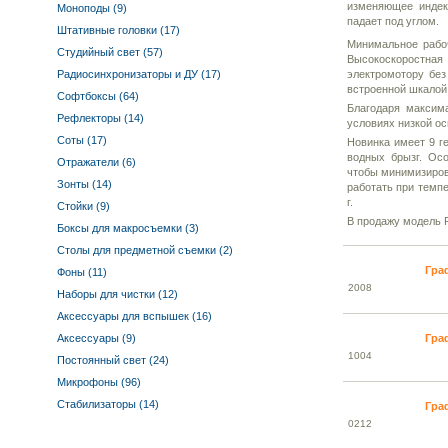
изменяющее индек
Моноподы (9)
падает под углом.
Штативные головки (17)
Минимальное рабо
Студийный свет (57)
Высокоскоростная
Радиосинхронизаторы и ДУ (17)
электромотору без
встроенной шкалой 
Софтбоксы (64)
Благодаря максим
Рефлекторы (14)
условиях низкой о
Соты (17)
Новинка имеет 9 г
водных брызг. Ос
Отражатели (6)
чтобы минимизиров
Зонты (14)
работать при темпе
г.
Стойки (9)
В продажу модель F
Боксы для макросъемки (3)
Столы для предметной съемки (2)
Гра
Фоны (11)
20
08
Наборы для чистки (12)
Аксессуары для вспышек (16)
Аксессуары (9)
Гра
10
04
Постоянный свет (24)
Микрофоны (96)
Стабилизаторы (14)
Гра
02
12