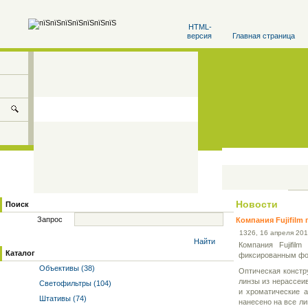
HTML-
версия
Главная страница
Новости
Поиск
Запрос
Компания Fujifilm
13
26
, 16 апреля 201
Найти
Компания Fujifi
Каталог
фиксированным фок
Объективы (38)
Оптическая констр
линзы из нерассеи
Светофильтры (104)
и хроматические а
Штативы (74)
нанесено на все ли