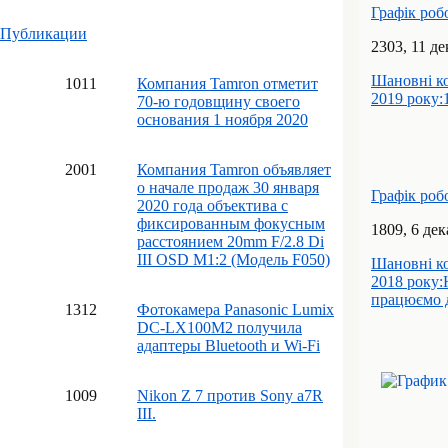
Графік роб
Публикации
23
03
, 11 д
Шановні ко
10
11
Компания Tamron отметит
2019 року:
70-ю годовщину своего
основания 1 ноября 2020
20
01
Компания Tamron объявляет
о начале продаж 30 января
Графік роб
2020 года объектива с
фиксированным фокусным
18
09
, 6 де
расстоянием 20mm F/2.8 Di
III OSD M1:2 (Модель F050)
Шановні ко
2018 року:
працюємо д
13
12
Фотокамера Panasonic Lumix
DC-LX100M2 получила
адаптеры Bluetooth и Wi-Fi
10
09
Nikon Z 7 против Sony a7R
III.