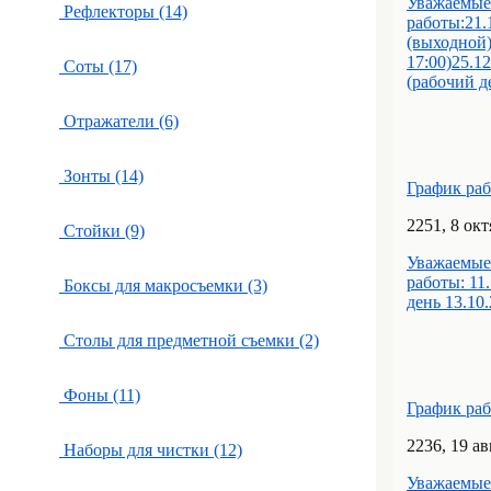
Уважаемые
Рефлекторы (14)
работы:21.
(выходной)
17:00)25.1
Соты (17)
(рабочий д
Отражатели (6)
Зонты (14)
График ра
22
51
, 8 ок
Стойки (9)
Уважаемые
работы: 11
Боксы для макросъемки (3)
день 13.10
Столы для предметной съемки (2)
Фоны (11)
График ра
22
36
, 19 а
Наборы для чистки (12)
Уважаемые