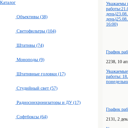
Каталог
Уважаемы 
работы:21.
день)23.08
Объективы (38)
день)25.08.
16:00)
Светофильтры (104)
Штативы (74)
График ра
Моноподы (9)
22
38
, 10 а
Уважаемые
Штативные головки (17)
работы: 18
понедельн
Студийный свет (57)
Радиосинхронизаторы и ДУ (17)
График ра
Софтбоксы (64)
21
31
, 2 де