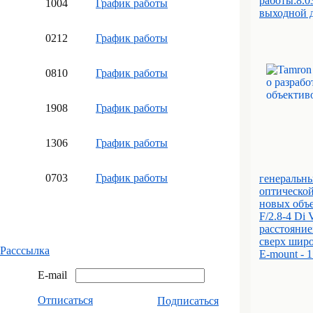
работы:8.0
10
04
График работы
выходной д
02
12
График работы
08
10
График работы
19
08
График работы
13
06
График работы
07
03
График работы
генеральны
оптической
новых объе
F/2.8-4 Di
расстояние
сверх широ
Расссылка
E-mount - 
E-mail
Отписаться
Подписаться