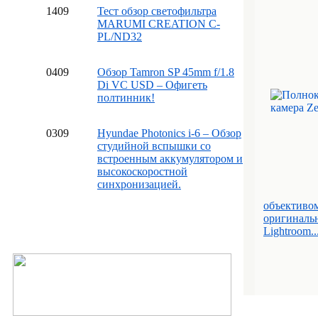
14
09
Тест обзор светофильтра
MARUMI CREATION C-
PL/ND32
04
09
Обзор Tamron SP 45mm f/1.8
Di VC USD – Офигеть
полтинник!
03
09
Hyundae Photonics i-6 – Обзор
студийной вспышки со
встроенным аккумулятором и
высокоскоростной
синхронизацией.
объективом
оригинальн
Lightroom..