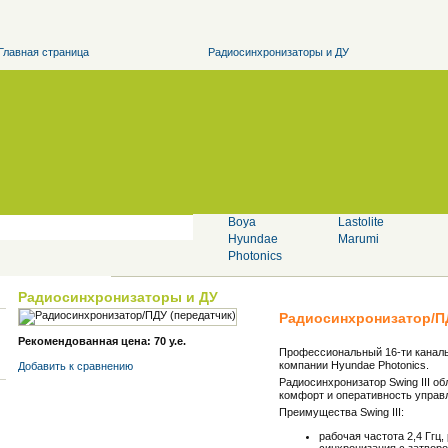
Главная страница
Радиосинхронизаторы и ДУ
Boya
Lastolite
Hyundae
Marumi
Photonics
Радиосинхронизаторы и ДУ
Радиосинхронизатор/П
Рекомендованная цена: 70 у.е.
Профессиональный 16-ти канальн
компании Hyundae Photonics.
Добавить к cравнению
Радиосинхронизатор Swing III 
комфорт и оперативность упра
Преимущества Swing III:
рабочая частота 2,4 Ггц,