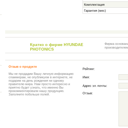
Комплектация
Гарантия (мес)
Фирма основана
Кратко о фирме HYUNDAE
производителем
PHOTONICS
Отзыв о продукте
Рейтинг:
Мы не продадим Вашу личную информацию
спаммерам, не опубликуем в интернете, не
Имя:
подарим на день рождения ни одному
правителю мира. Нам просто интересно и
Адрес эл. почты:
приятно будет узнать, что именно Вы
прокомментировали нашу продукцию.
Отзыв:
Заполните побольше полей.