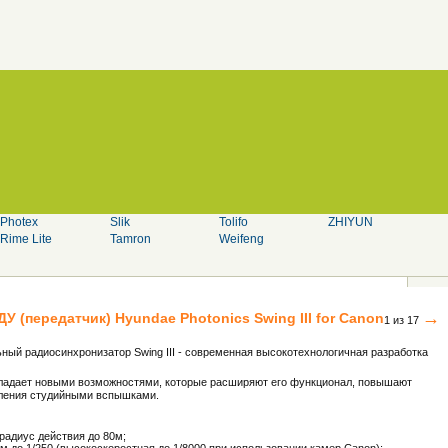
Photex
Slik
Tolifo
ZHIYUN
Rime Lite
Tamron
Weifeng
→
ДУ (передатчик)
Hyundae Photonics
Swing III for Canon
1 из 17
ый радиосинхронизатор Swing III - современная высокотехнологичная разработка
обладает новыми возможностями, которые расширяют его функционал, повышают
вления студийными вспышками.
 радиус действия до 80м;