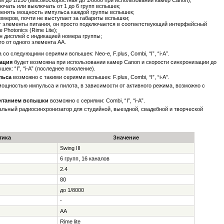
м до 1/250 (высокоскоростная до 1/8000 при использовании камер Canon);
ючать или выключать от 1 до 6 групп вспышек;
менять мощность импульса каждой группы вспышек;
змеров, почти не выступает за габариты вспышки;
т элементы питания, он просто подключается в соответствующий интерфейсный
Photonics (Rime Lite);
н дисплей с индикацией номера группы;
го от одного элемента АА.
со следующими сериями вспышек: Neo-e, F.plus, Combi, “I”, “i-A”.
ация
будет возможна при использовании камер Canon и скорости синхронизации до
ек: “I”, “i-A” (последнее поколение).
льса
возможно с такими сериями вспышек: F.plus, Combi, “I”, “i-A”.
ощностью импульса и пилота, в зависимости от активного режима, возможно с
питанием вспышки
возможно с сериями: Combi, “I”, “i-A”.
нальный радиосинхронизатор для студийной, выездной, свадебной и творческой
тика
Значение
Swing III
6 групп, 16 каналов
2.4
80
до 1/8000
-
AA
Rime lite