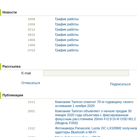
Новости
График работы
20
08
График работы
10
04
График работы
02
12
График работы
08
10
График работы
19
08
График работы
13
06
График работы
07
03
Расссылка
E-mail
Отписаться
Подписаться
Публикации
Компания Tamron отметит 70-ю годовщину своего
10
11
основания 1 ноября 2020
Компания Tamron объявляет о начале продаж 30
20
01
января 2020 года объектива с фиксированным
фокусным расстоянием 20mm F/2.8 Di III OSD M1:2
(Модель F050)
Фотокамера Panasonic Lumix DC-LX100M2 получила
13
12
адаптеры Bluetooth и Wi-Fi