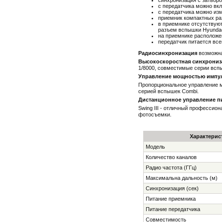
синхронизация с затворо
с передатчика можно вкл
с передатчика можно из
приемник компактных ра
в приемнике отсутствую
разъем вспышки Hyundae 
на приемнике расположе
передатчик питается все
Радиосинхронизация
возможна 
Высокоскоростная синхрониз
1/8000, совместимые серии вспыш
Управление мощностью импу
Пропорциональное управление м
серией вспышек Combi.
Дистанционное
управление 
Swing III - отличный профессио
фотосъемки.
Характерис
Модель
Количество каналов
Радио частота (ГГц)
Максимальна дальность (м)
Синхронизация (сек)
Питание приемника
Питание передатчика
Совместимость