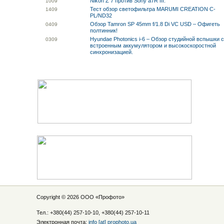
Nikon Z 7 против Sony a7R III.
10
09
Тест обзор светофильтра MARUMI CREATION C-
14
09
PL/ND32
Обзор Tamron SP 45mm f/1.8 Di VC USD – Офигеть
04
09
полтинник!
Hyundae Photonics i-6 – Обзор студийной вспышки 
03
09
встроенным аккумулятором и высокоскоростной
синхронизацией.
Copyright © 2026 ООО «
Профото
»
Тел.: +380(44) 257-10-10, +380(44) 257-10-11
Электронная почта:
info [at] prophoto.ua