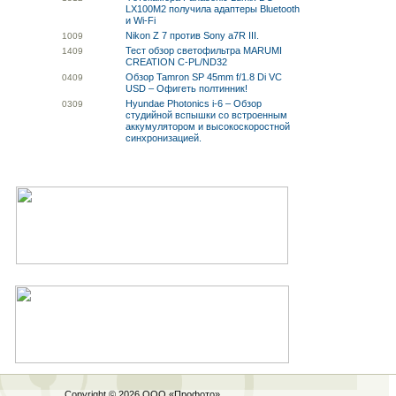
LX100M2 получила адаптеры Bluetooth
и Wi-Fi
Nikon Z 7 против Sony a7R III.
10
09
Тест обзор светофильтра MARUMI
14
09
CREATION C-PL/ND32
Обзор Tamron SP 45mm f/1.8 Di VC
04
09
USD – Офигеть полтинник!
Hyundae Photonics i-6 – Обзор
03
09
студийной вспышки со встроенным
аккумулятором и высокоскоростной
синхронизацией.
Copyright © 2026 ООО «
Профото
»