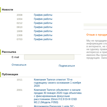
Новости
График работы
20
08
График работы
10
04
График работы
02
12
График работы
08
10
График работы
19
08
Отзыв о проду
График работы
13
06
График работы
07
03
Мы не продадим
информацию спа
в интернете, не
ни одному прави
Расссылка
интересно и прия
именно Вы прок
E-mail
продукцию. Запо
Отписаться
Подписаться
Публикации
Компания Tamron отметит 70-ю
10
11
годовщину своего основания 1 ноября
2020
Компания Tamron объявляет о начале
20
01
продаж 30 января 2020 года объектива
с фиксированным фокусным
расстоянием 20mm F/2.8 Di III OSD
M1:2 (Модель F050)
Фотокамера Panasonic Lumix DC-
13
12