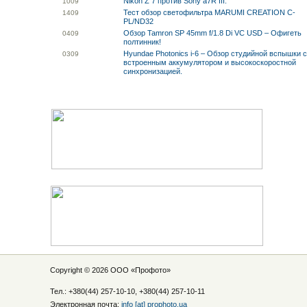
Nikon Z 7 против Sony a7R III.
10
09
Тест обзор светофильтра MARUMI CREATION C-
14
09
PL/ND32
Обзор Tamron SP 45mm f/1.8 Di VC USD – Офигеть
04
09
полтинник!
Hyundae Photonics i-6 – Обзор студийной вспышки 
03
09
встроенным аккумулятором и высокоскоростной
синхронизацией.
Copyright © 2026 ООО «
Профото
»
Тел.: +380(44) 257-10-10, +380(44) 257-10-11
Электронная почта:
info [at] prophoto.ua