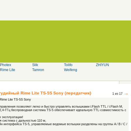
Photex
Slik
Tolifo
ZHIYUN
Rime Lite
Tamron
Weifeng
→
студийный
Rime Lite
TS-5S Sony (передатчик)
1 из 17
ime Lite TS-5S Sony
равления позволяет легко и быстро управлять вспышками i.Flash TTL / i.Flash M,
2,4-ГГц беспроводная система TS-5 обеспечивает идеальную TTL-совместимость с
в эксплуатации!
я система с дальностью 110 м,
н интерфейса TS-5, управляемые ведомые вспышки разделены на группы A / B / C /