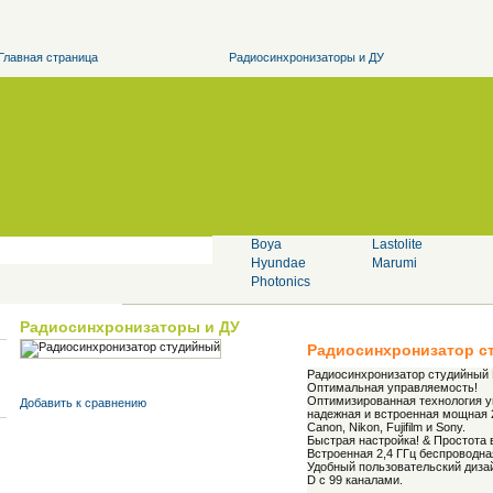
Главная страница
Радиосинхронизаторы и ДУ
Boya
Lastolite
Hyundae
Marumi
Photonics
Радиосинхронизаторы и ДУ
Радиосинхронизатор 
Радиосинхронизатор студийный R
Оптимальная управляемость!
Оптимизированная технология уп
Добавить к cравнению
надежная и встроенная мощная 
Canon, Nikon, Fujifilm и Sony.
Быстрая настройка! & Простота 
Встроенная 2,4 ГГц беспроводна
Удобный пользовательский дизай
D с 99 каналами.