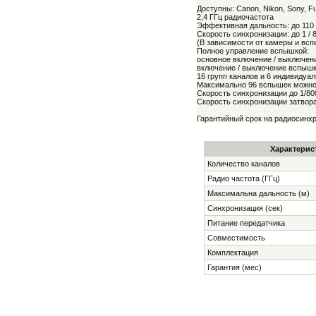
Доступны: Canon, Nikon, Sony, Fuji
2,4 ГГц радиочастота
Эффективная дальность: до 110
Скорость синхронизации: до 1 / 
(В зависимости от камеры и вс
Полное управление вспышкой:
основное включение / выключен
включение / выключение вспыш
16 групп каналов и 6 индивидуа
Максимально 96 вспышек можно 
Скорость синхронизации до 1/80
Скорость синхронизации затвора:
Гарантийный срок на радиосинхр
Характерис
Количество каналов
Радио частота (ГГц)
Максимальна дальность (м)
Синхронизация (сек)
Питание передатчика
Совместимость
Комплектация
Гарантия (мес)