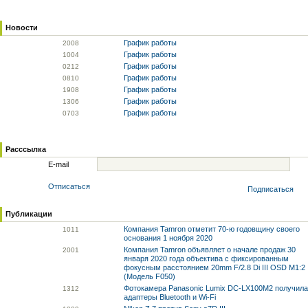
Новости
График работы
20
08
График работы
10
04
График работы
02
12
График работы
08
10
График работы
19
08
График работы
13
06
График работы
07
03
Расссылка
E-mail
Отписаться
Подписаться
Публикации
Компания Tamron отметит 70-ю годовщину своего
10
11
основания 1 ноября 2020
Компания Tamron объявляет о начале продаж 30
20
01
января 2020 года объектива с фиксированным
фокусным расстоянием 20mm F/2.8 Di III OSD M1:2
(Модель F050)
Фотокамера Panasonic Lumix DC-LX100M2 получила
13
12
адаптеры Bluetooth и Wi-Fi