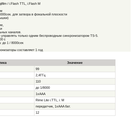
film / i.Flash TTL, i.Flash M
 м
8000сек. для затвора в фокальной плоскости
пышки)
ие,
ки
льных каналов.
управлять только одним беспроводным синхронизатором TS-5.
00 с
 до 1 / 8000сек
онизаторы составляет 1 год
тика
Значение
99
2,4ГГц
110
до 1/8000
1хААА
Rime Lite i.TTL, i. M
передатчик, 1хААA бат.
12