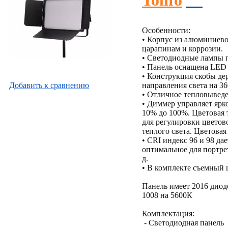
Tolifo
Особенности:
• Корпус из алюминиево
царапинам и коррозии.
• Светодиодные лампы 
• Панель оснащена LED 
• Конструкция скобы де
Добавить к cравнению
направления света на 360
• Отличное тепловыведе
• Диммер управляет ярк
10% до 100%. Цветовая 
для регулировки цветов
теплого света. Цветовая
• CRI индекс 96 и 98 д
оптимальное для портрет
д.
• В комплекте съемный 
Панель имеет 2016 диодо
1008 на 5600К
Комплектация:
- Светодиодная панель