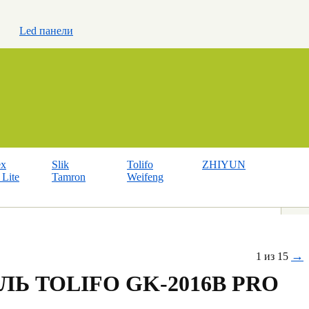
Led панели
ex
Slik
Tolifo
ZHIYUN
Lite
Tamron
Weifeng
→
1 из 15
ЛЬ TOLIFO GK-2016B PRO