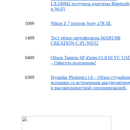
LX100M2 получила адаптеры Bluetooth
и Wi-Fi
10
09
Nikon Z 7 против Sony a7R III.
14
09
Тест обзор светофильтра MARUMI
CREATION C-PL/ND32
04
09
Обзор Tamron SP 45mm f/1.8 Di VC US
– Офигеть полтинник!
03
09
Hyundae Photonics i-6 – Обзор студийно
вспышки со встроенным аккумуляторо
и высокоскоростной синхронизацией.