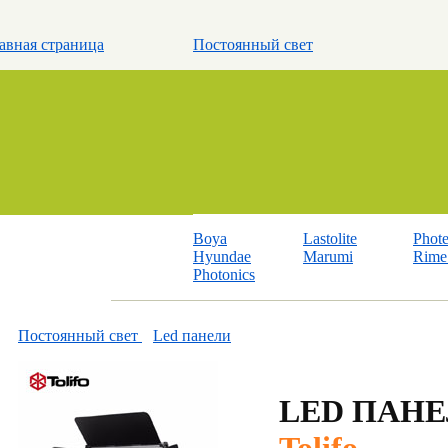
авная страница
Постоянный свет
Boya
Lastolite
Phot
Hyundae
Marumi
Rime 
Photonics
Постоянный свет
Led панели
LED ПАНЕ