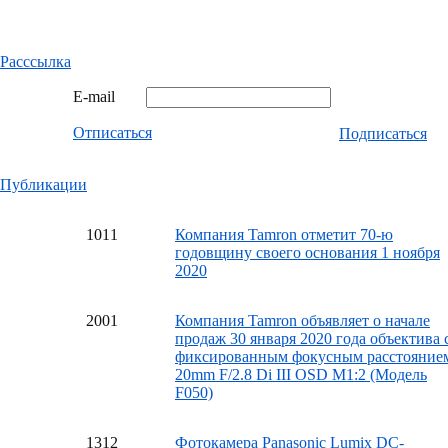
Расссылка
E-mail
Отписаться
Подписаться
Публикации
10
11
Компания Tamron отметит 70-ю
годовщину своего основания 1 ноября
2020
20
01
Компания Tamron объявляет о начале
продаж 30 января 2020 года объектива 
фиксированным фокусным расстояние
20mm F/2.8 Di III OSD M1:2 (Модель
F050)
13
12
Фотокамера Panasonic Lumix DC-