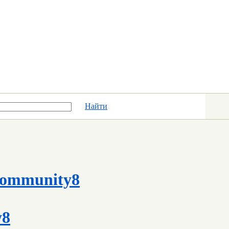
Найти
ommunity8
y8