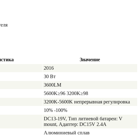
теля
истика
Значение
2016
30 Вт
3600LM
5600K≥96 3200K≥98
3200K-5600K непрерывная регулировка
10% -100%
DC13-19V, Тип литиевой батареи: V
mount, Адаптер: DC15V 2.4A
Алюминиевый сплав