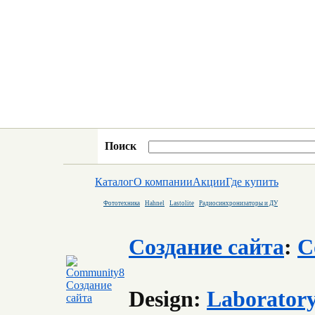
Поиск
Каталог
О компании
Акции
Где купить
Фототехника
Hahnel
Lastolite
Радиосинхронизаторы и ДУ
Создание сайта
:
C
Design:
Laborator