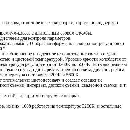
го сплава, отличное качество сборки, корпус не подвержен
премиум-класса с длительным сроком службы.
дисплеем для контроля параметров.
ржателя лампы U образной формы для свободной регулировки
 °.
ние, безопасное и надежное использование света в студии.
остью и цветовой температурой. Уровень яркости колеблется от
температура регулируется от 3200K до 5600K. Есть два режимы
ой температуры, один - режим дневного света, другой - режим
 температура составляет 3200K и 5600K.
ает оптимальную цветопередачу и создает освещение
ной съемки, интервью, детской съемки, свадебной съемки, и т.
цветной фильтр и монтируемые шторки.
в, из них, 1008 работает на температуре 3200К, и остальные