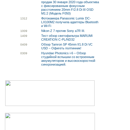
продаж 30 января 2020 года объектива
с фиксированным фокусным
расстоянием 20mm F/2.8 Di III OSD
M1:2 (Модель F050)
Фотокамера Panasonic Lumix DC-
13
12
LX100M2 получила адаптеры Bluetooth
и Wi-Fi
Nikon Z 7 против Sony a7R III.
10
09
Тест обзор светофильтра MARUMI
14
09
CREATION C-PL/ND32
Обзор Tamron SP 45mm f/1.8 Di VC
04
09
USD – Офигеть полтинник!
Hyundae Photonics i-6 – Обзор
03
09
студийной вспышки со встроенным
аккумулятором и высокоскоростной
синхронизацией.