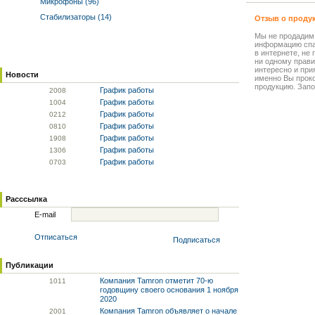
Микрофоны (96)
Стабилизаторы (14)
Отзыв о проду
Мы не продадим
информацию спа
в интернете, не
ни одному прави
интересно и прия
Новости
именно Вы прок
продукцию. Запо
График работы
20
08
График работы
10
04
График работы
02
12
График работы
08
10
График работы
19
08
График работы
13
06
График работы
07
03
Расссылка
E-mail
Отписаться
Подписаться
Публикации
Компания Tamron отметит 70-ю
10
11
годовщину своего основания 1 ноября
2020
Компания Tamron объявляет о начале
20
01