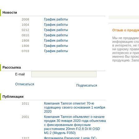
Новости
График работы
20
08
График работы
10
04
График работы
02
12
Отзыв о проду
График работы
08
10
Мы не продадим
График работы
19
08
информацию спа
в интернете, не
График работы
13
06
ни одному прави
График работы
07
03
интересно и прия
именно Вы прок
продукцию. Запо
Расссылка
E-mail
Отписаться
Подписаться
Публикации
Компания Tamron отметит 70-ю
10
11
годовщину своего основания 1 ноября
2020
Компания Tamron объявляет о начале
20
01
продаж 30 января 2020 года объектива
с фиксированным фокусным
расстоянием 20mm F/2.8 Di III OSD
M1:2 (Модель F050)
Фотокамера Panasonic Lumix DC-
13
12