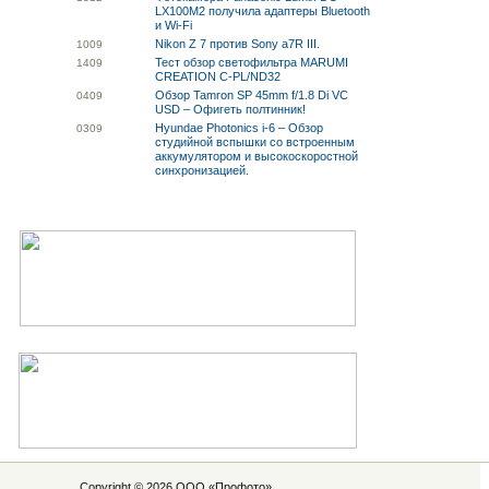
LX100M2 получила адаптеры Bluetooth
и Wi-Fi
Nikon Z 7 против Sony a7R III.
10
09
Тест обзор светофильтра MARUMI
14
09
CREATION C-PL/ND32
Обзор Tamron SP 45mm f/1.8 Di VC
04
09
USD – Офигеть полтинник!
Hyundae Photonics i-6 – Обзор
03
09
студийной вспышки со встроенным
аккумулятором и высокоскоростной
синхронизацией.
Copyright © 2026 ООО «
Профото
»