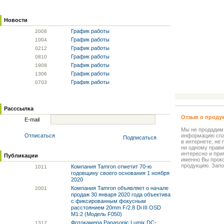
Новости
График работы
20
08
График работы
10
04
График работы
02
12
График работы
08
10
График работы
19
08
График работы
13
06
График работы
07
03
Расссылка
Отзыв о проду
E-mail
Мы не продадим
Отписаться
информацию спа
Подписаться
в интернете, не
ни одному прави
интересно и прия
Публикации
именно Вы прок
продукцию. Запо
Компания Tamron отметит 70-ю
10
11
годовщину своего основания 1 ноября
2020
Компания Tamron объявляет о начале
20
01
продаж 30 января 2020 года объектива
с фиксированным фокусным
расстоянием 20mm F/2.8 Di III OSD
M1:2 (Модель F050)
Фотокамера Panasonic Lumix DC-
13
12