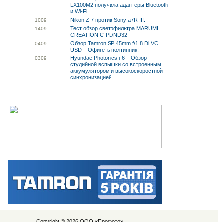
LX100M2 получила адаптеры Bluetooth
и Wi-Fi
Nikon Z 7 против Sony a7R III.
10
09
Тест обзор светофильтра MARUMI
14
09
CREATION C-PL/ND32
Обзор Tamron SP 45mm f/1.8 Di VC
04
09
USD – Офигеть полтинник!
Hyundae Photonics i-6 – Обзор
03
09
студийной вспышки со встроенным
аккумулятором и высокоскоростной
синхронизацией.
Copyright © 2026 ООО «
Профото
»