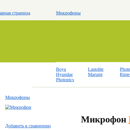
авная страница
Микрофоны
Boya
Lastolite
Phot
Hyundae
Marumi
Rime 
Photonics
Микрофоны
Микрофон
Добавить к cравнению