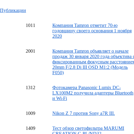
Публикации
10
11
Компания Tamron отметит 70-ю
годовщину своего основания 1 ноября
2020
20
01
Компания Tamron объявляет о начале
продаж 30 января 2020 года объектива 
фиксированным фокусным расстояние
20mm F/2.8 Di III OSD M1:2 (Модель
F050)
13
12
Фотокамера Panasonic Lumix DC-
LX100M2 получила адаптеры Bluetooth
и Wi-Fi
10
09
Nikon Z 7 против Sony a7R III.
14
09
Тест обзор светофильтра MARUMI
CREATION C-PL/ND32