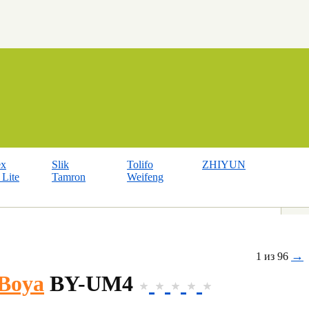
ex
Slik
Tolifo
ZHIYUN
Lite
Tamron
Weifeng
→
1 из 96
Boya
BY-UM4