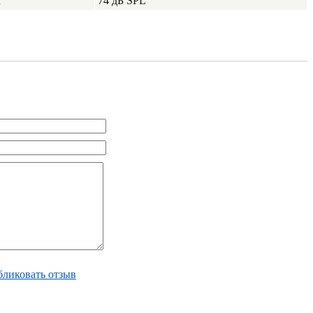
м
74 дБ SPL
ликовать отзыв