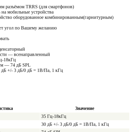
мм разъёмом TRRS (для смартфонов)
 на мобильные устройства
ройство оборудованное комбинированным(гарнитурным)
ует угол по Вашему желанию
овать
денсаторный
ости — всенаправленный
Гц-18кГц
м — 74 дБ SPL
дБ +/- 3 дБ/0 дБ = 1В/Па, 1 кГц
истика
Значение
35 Гц-18кГц
30 дБ +/- 3 дБ/0 дБ = 1В/Па, 1 кГц