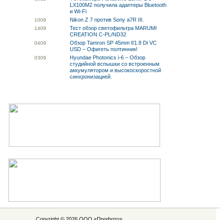
LX100M2 получила адаптеры Bluetooth
и Wi-Fi
Nikon Z 7 против Sony a7R III.
10
09
Тест обзор светофильтра MARUMI
14
09
CREATION C-PL/ND32
Обзор Tamron SP 45mm f/1.8 Di VC
04
09
USD – Офигеть полтинник!
Hyundae Photonics i-6 – Обзор
03
09
студийной вспышки со встроенным
аккумулятором и высокоскоростной
синхронизацией.
Copyright © 2026 ООО «
Профото
»