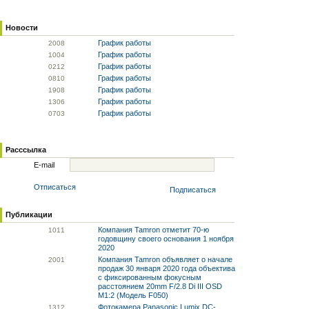
Новости
График работы
20
08
График работы
10
04
График работы
02
12
График работы
08
10
График работы
19
08
График работы
13
06
График работы
07
03
Расссылка
E-mail
Отписаться
Подписаться
Публикации
Компания Tamron отметит 70-ю
10
11
годовщину своего основания 1 ноября
2020
Компания Tamron объявляет о начале
20
01
продаж 30 января 2020 года объектива
с фиксированным фокусным
расстоянием 20mm F/2.8 Di III OSD
M1:2 (Модель F050)
Фотокамера Panasonic Lumix DC-
13
12