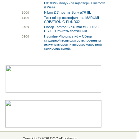
LX100M2 получила адаптеры Bluetooth
и Wi-Fi
Nikon Z 7 против Sony a7R III.
10
09
Тест обзор светофильтра MARUMI
14
09
CREATION C-PL/ND32
Обзор Tamron SP 45mm f/1.8 Di VC
04
09
USD – Офигеть полтинник!
Hyundae Photonics i-6 – Обзор
03
09
студийной вспышки со встроенным
аккумулятором и высокоскоростной
синхронизацией.
Copyright © 2026 ООО «
Профото
»