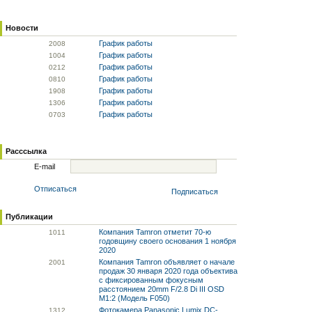
Новости
График работы
20
08
График работы
10
04
График работы
02
12
График работы
08
10
График работы
19
08
График работы
13
06
График работы
07
03
Расссылка
E-mail
Отписаться
Подписаться
Публикации
Компания Tamron отметит 70-ю
10
11
годовщину своего основания 1 ноября
2020
Компания Tamron объявляет о начале
20
01
продаж 30 января 2020 года объектива
с фиксированным фокусным
расстоянием 20mm F/2.8 Di III OSD
M1:2 (Модель F050)
Фотокамера Panasonic Lumix DC-
13
12