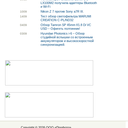
LX100M2 получила адаптеры Bluetooth
и Wi-Fi
Nikon Z 7 против Sony a7R III.
10
09
Тест обзор светофильтра MARUMI
14
09
CREATION C-PL/ND32
Обзор Tamron SP 45mm f/1.8 Di VC
04
09
USD – Офигеть полтинник!
Hyundae Photonics i-6 – Обзор
03
09
студийной вспышки со встроенным
аккумулятором и высокоскоростной
синхронизацией.
Copyright © 2026 ООО «
Профото
»