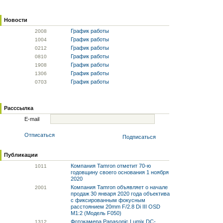
Новости
График работы
20
08
График работы
10
04
График работы
02
12
График работы
08
10
График работы
19
08
График работы
13
06
График работы
07
03
Расссылка
E-mail
Отписаться
Подписаться
Публикации
Компания Tamron отметит 70-ю
10
11
годовщину своего основания 1 ноября
2020
Компания Tamron объявляет о начале
20
01
продаж 30 января 2020 года объектива
с фиксированным фокусным
расстоянием 20mm F/2.8 Di III OSD
M1:2 (Модель F050)
Фотокамера Panasonic Lumix DC-
13
12