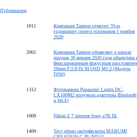
Публикации
10
11
Компания Tamron отметит 70-ю
годовщину своего основания 1 ноября
2020
20
01
Компания Tamron объявляет о начале
продаж 30 января 2020 года объектива 
фиксированным фокусным расстояние
20mm F/2.8 Di III OSD M1:2 (Модель
F050)
13
12
Фотокамера Panasonic Lumix DC-
LX100M2 получила адаптеры Bluetooth
и Wi-Fi
10
09
Nikon Z 7 против Sony a7R III.
14
09
Тест обзор светофильтра MARUMI
CREATION C-PL/ND32