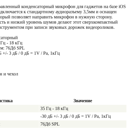
авленный конденсаторный микрофон для гаджетов на базе iOS
дключается к стандартному аудиоразъему 3,5мм и оснащен
орый позволяет направить микрофон в нужную сторону.
сть и низкий уровень шумов делают этот сверхкомпактный
струментом при записи звуковых дорожек видеороликов.
саторный
Гц - 18 кГц
м: 76Дб SPL
+/- 3 дБ / 0 дБ = 1V / Pa, 1кГц
н и чехол
истика
Значение
35 Гц - 18 кГц
-30 дБ +/- 3 дБ / 0 дБ = 1V / Pa, 1кГц
м
76Дб SPL