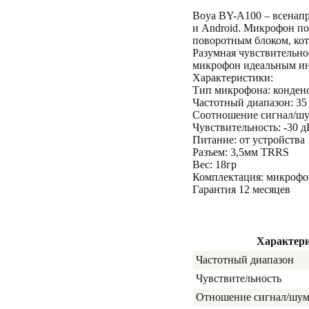
Boya BY-A100 – всенапр
и Android. Микрофон по
поворотным блоком, кот
Разумная чувствительно
микрофон идеальным ин
Характеристики:
Тип микрофона: конден
Частотный диапазон: 35 
Соотношение сигнал/шу
Чувствительность: -30 дБ 
Питание: от устройства
Разъем: 3,5мм TRRS
Вес: 18гр
Комплектация: микрофо
Гарантия 12 месяцев
Характер
Частотный диапазон
Чувствительность
Отношение сигнал/шу