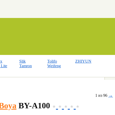
ex
Slik
Tolifo
ZHIYUN
Lite
Tamron
Weifeng
→
1 из 96
Boya
BY-A100