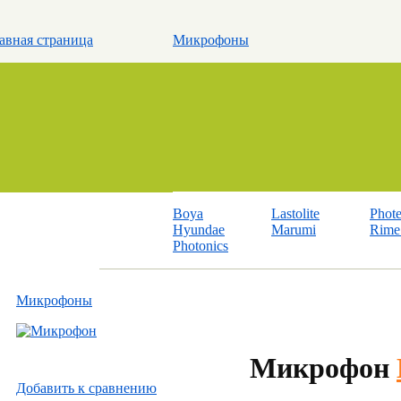
авная страница
Микрофоны
Boya
Lastolite
Phot
Hyundae
Marumi
Rime 
Photonics
Микрофоны
Микрофон
Добавить к cравнению