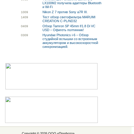
LX100M2 получила адаптеры Bluetooth
и Wi-Fi
Nikon Z 7 против Sony a7R III.
10
09
Тест обзор светофильтра MARUMI
14
09
CREATION C-PL/ND32
Обзор Tamron SP 45mm f/1.8 Di VC
04
09
USD – Офигеть полтинник!
Hyundae Photonics i-6 – Обзор
03
09
студийной вспышки со встроенным
аккумулятором и высокоскоростной
синхронизацией.
Copyright © 2026 ООО «
Профото
»