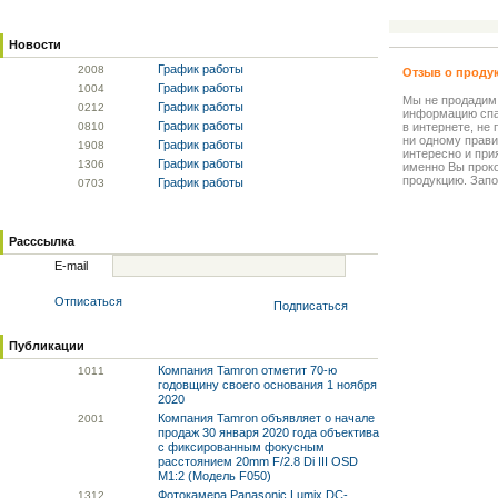
Новости
График работы
20
08
Отзыв о проду
График работы
10
04
Мы не продадим
График работы
02
12
информацию спа
График работы
08
10
в интернете, не
ни одному прави
График работы
19
08
интересно и прия
График работы
13
06
именно Вы прок
продукцию. Запо
График работы
07
03
Расссылка
E-mail
Отписаться
Подписаться
Публикации
Компания Tamron отметит 70-ю
10
11
годовщину своего основания 1 ноября
2020
Компания Tamron объявляет о начале
20
01
продаж 30 января 2020 года объектива
с фиксированным фокусным
расстоянием 20mm F/2.8 Di III OSD
M1:2 (Модель F050)
Фотокамера Panasonic Lumix DC-
13
12