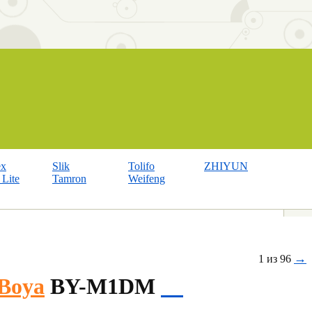
ex
Slik
Tolifo
ZHIYUN
Lite
Tamron
Weifeng
→
1 из 96
Boya
BY-M1DM