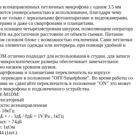
а всенаправленных петличных микрофона с одним 3.5 мм
аются универсальностью в использовании, благодаря чему
я не только с зеркальными фотоаппаратами и видеокамерами,
ерами и даже со смартфонами и планшетами.
а оснащен четырехметровым шнуром, позволяющим оператору
йти на достаточное расстояние от объекта съемки. Питание
ном силовом блоке с возможностью отключения. Сами петлички
на элементах одежды или интерьера, при помощи удобной и
 отлично подходит для использования в студии, для записи
 микроскопические размеры обеспечивает замечательное
льно низким уровнем шумов.
мартфонами и планшетами переключатель на корпусе
переведен в положение "OFF/Smartphone". Во время работы со
ами не сдвигайте переключатель в положение "ON" это может
ю микрофона и подключенного устройства.
BY-M1DM:
денсаторный
ости: всенаправленная
- 18кГц
Б + / - 3дБ / 0дБ = 1V/Pa , 1кГц
ал: > 74дБ
е: 1кОм
4 (1шт.)