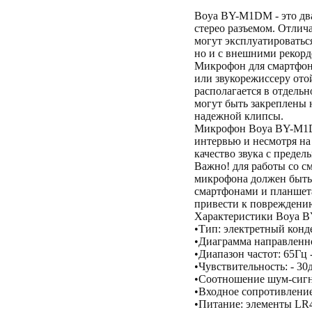
Boya BY-M1DM - это дв
стерео разъемом. Отлич
могут эксплуатироватьс
но и с внешними рекорд
Микрофон для смартфон
или звукорежиссеру ото
располагается в отдель
могут быть закреплены 
надежной клипсы.
Микрофон Boya BY-M1DM
интервью и несмотря на
качество звука с преде
Важно! для работы со с
микрофона должен быть 
смартфонами и планшет
привести к повреждени
Характеристики Boya 
•Тип: электретный кон
•Диаграмма направленн
•Диапазон частот: 65Гц 
•Чувствительность: - 30д
•Соотношение шум-сигн
•Входное сопротивлени
•Питание: элементы LR4