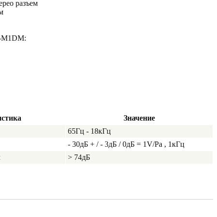
ерео разъем
мм
Y-M1DM:
истика
Значение
65Гц - 18кГц
- 30дБ + / - 3дБ / 0дБ = 1V/Pa , 1кГц
м
> 74дБ