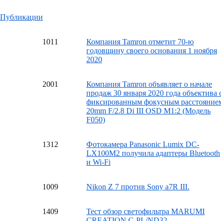
Публикации
10
11
Компания Tamron отметит 70-ю
годовщину своего основания 1 ноября
2020
20
01
Компания Tamron объявляет о начале
продаж 30 января 2020 года объектива 
фиксированным фокусным расстояние
20mm F/2.8 Di III OSD M1:2 (Модель
F050)
13
12
Фотокамера Panasonic Lumix DC-
LX100M2 получила адаптеры Bluetooth
и Wi-Fi
10
09
Nikon Z 7 против Sony a7R III.
14
09
Тест обзор светофильтра MARUMI
CREATION C-PL/ND32