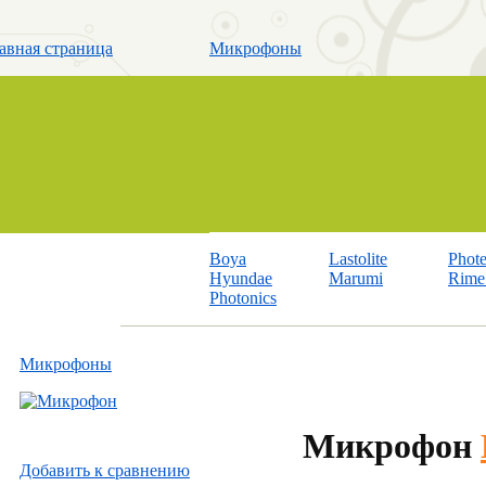
авная страница
Микрофоны
Boya
Lastolite
Phot
Hyundae
Marumi
Rime 
Photonics
Микрофоны
Микрофон
Добавить к cравнению