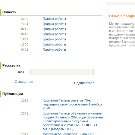
Новости
Отзыв о проду
График работы
20
08
Мы не продадим
График работы
10
04
информацию спа
График работы
02
12
в интернете, не
График работы
08
10
ни одному прави
интересно и прия
График работы
19
08
именно Вы прок
График работы
13
06
продукцию. Запо
График работы
07
03
Расссылка
E-mail
Отписаться
Подписаться
Публикации
Компания Tamron отметит 70-ю
10
11
годовщину своего основания 1 ноября
2020
Компания Tamron объявляет о начале
20
01
продаж 30 января 2020 года объектива
с фиксированным фокусным
расстоянием 20mm F/2.8 Di III OSD
M1:2 (Модель F050)
Фотокамера Panasonic Lumix DC-
13
12