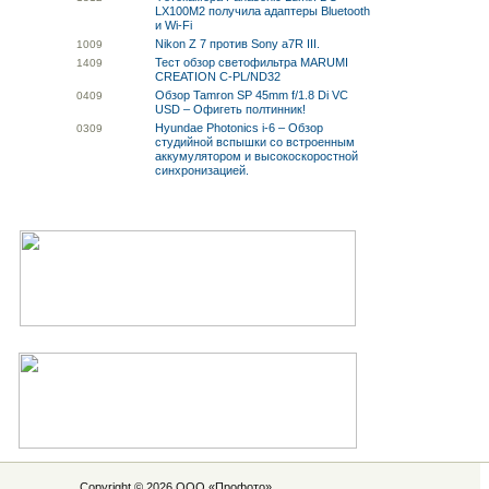
LX100M2 получила адаптеры Bluetooth
и Wi-Fi
Nikon Z 7 против Sony a7R III.
10
09
Тест обзор светофильтра MARUMI
14
09
CREATION C-PL/ND32
Обзор Tamron SP 45mm f/1.8 Di VC
04
09
USD – Офигеть полтинник!
Hyundae Photonics i-6 – Обзор
03
09
студийной вспышки со встроенным
аккумулятором и высокоскоростной
синхронизацией.
Copyright © 2026 ООО «
Профото
»