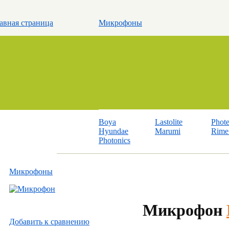
авная страница
Микрофоны
Boya
Lastolite
Phot
Hyundae
Marumi
Rime 
Photonics
Микрофоны
Микрофон
Добавить к cравнению