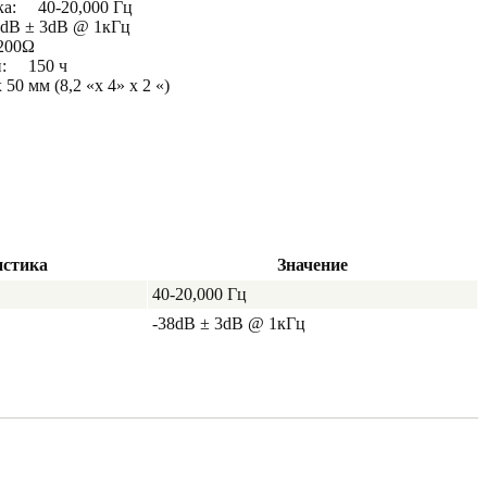
ка: 40-20,000 Гц
dB ± 3dB @ 1кГц
200Ω
ей: 150 ч
50 мм (8,2 «x 4» x 2 «)
истика
Значение
40-20,000 Гц
-38dB ± 3dB @ 1кГц