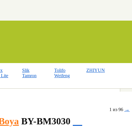
ex
Slik
Tolifo
ZHIYUN
Lite
Tamron
Weifeng
→
1 из 96
Boya
BY-BM3030