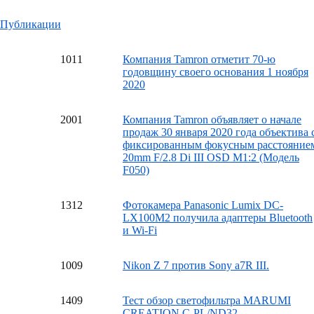
Публикации
10
11
Компания Tamron отметит 70-ю
годовщину своего основания 1 ноября
2020
20
01
Компания Tamron объявляет о начале
продаж 30 января 2020 года объектива 
фиксированным фокусным расстояние
20mm F/2.8 Di III OSD M1:2 (Модель
F050)
13
12
Фотокамера Panasonic Lumix DC-
LX100M2 получила адаптеры Bluetooth
и Wi-Fi
10
09
Nikon Z 7 против Sony a7R III.
14
09
Тест обзор светофильтра MARUMI
CREATION C-PL/ND32