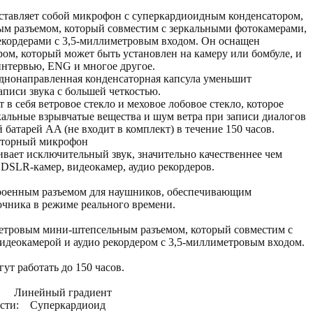
авляет собой микрофон с суперкардиоидным конденсатором,
ым разъемом, который совместим с зеркальными фотокамерами,
екордерами с 3,5-миллиметровым входом. Он оснащен
ом, который может быть установлен на камеру или бомбуле, и
интервью, ENG и многое другое.
днонаправленная конденсаторная капсула уменьшит
иси звука с большей четкостью.
в себя ветровое стекло и меховое лобовое стекло, которое
альные взрывчатые вещества и шум ветра при записи диалогов
й батарей AA (не входит в комплект) в течение 150 часов.
торный микрофон
вает исключительный звук, значительно качественнее чем
SLR-камер, видеокамер, аудио рекордеров.
оенным разъемом для наушников, обеспечивающим
чника в режиме реального времени.
етровым мини-штепсельным разъемом, который совместим с
деокамерой и аудио рекордером с 3,5-миллиметровым входом.
ут работать до 150 часов.
: Линейный градиент
ости: Суперкардиоид