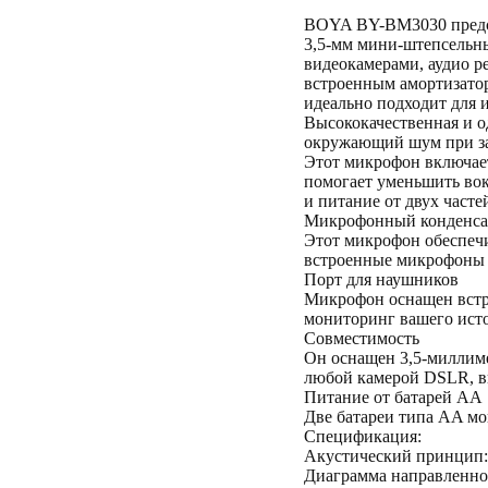
BOYA BY-BM3030 предст
3,5-мм мини-штепсельн
видеокамерами, аудио р
встроенным амортизатор
идеально подходит для 
Высококачественная и о
окружающий шум при зап
Этот микрофон включает 
помогает уменьшить вок
и питание от двух часте
Микрофонный конденса
Этот микрофон обеспечи
встроенные микрофоны D
Порт для наушников
Микрофон оснащен встр
мониторинг вашего исто
Совместимость
Он оснащен 3,5-миллим
любой камерой DSLR, ви
Питание от батарей AA
Две батареи типа AA мог
Спецификация:
Акустический принцип
Диаграмма направленн