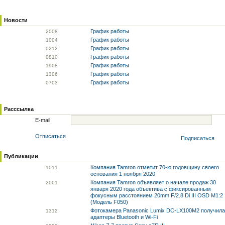
Новости
График работы
20
08
График работы
10
04
График работы
02
12
График работы
08
10
График работы
19
08
График работы
13
06
График работы
07
03
Расссылка
E-mail
Отписаться
Подписаться
Публикации
Компания Tamron отметит 70-ю годовщину своего
10
11
основания 1 ноября 2020
Компания Tamron объявляет о начале продаж 30
20
01
января 2020 года объектива с фиксированным
фокусным расстоянием 20mm F/2.8 Di III OSD M1:2
(Модель F050)
Фотокамера Panasonic Lumix DC-LX100M2 получила
13
12
адаптеры Bluetooth и Wi-Fi