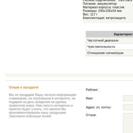
Разъем подключения:
mini-Jac
Питание: аккумулятор
Материал корпуса: пластик
Размеры: 240x106x64 мм
Вес: 117 г
Комплектация: ветрозащита
Характерис
Частотный диапазон
Чувствительность
Отношение сигнал/шум
Отзыв о продукте
Рейтинг:
Мы не продадим Вашу личную информацию
спаммерам, не опубликуем в интернете, не
Имя:
подарим на день рождения ни одному
правителю мира. Нам просто интересно и
Адрес эл. почты:
приятно будет узнать, что именно Вы
прокомментировали нашу продукцию.
Отзыв:
Заполните побольше полей.