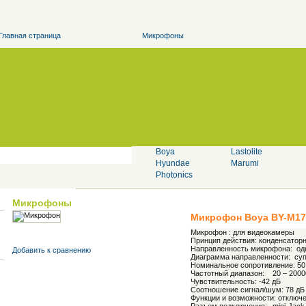
Главная страница
Микрофоны
Boya
Lastolite
Hyundae
Marumi
Photonics
Микрофоны
Микрофон
Boya
BY-M1
Микрофон : для видеокамеры
Принцип действия: конденсатор
Направленность микрофона: од
Добавить к cравнению
Диаграмма направленности: су
Номинальное сопротивление: 5
Частотный диапазон:
20 – 2000
Чувствительность: -42 дБ
Соотношение сигнал/шум: 78 дБ
Функции и возможности: отключ