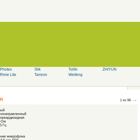
Photex
Slik
Tolifo
ZHIYUN
Rime Lite
Tamron
Weifeng
→
7R
1 из 96
ный
нонаправленный
перкардиоидная
0 Ом
0 Гц
ение микрофона