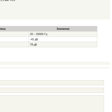
k 3.5 мм TRS
тика
Значение
20 – 20000 Гц
-42 дБ
78 дБ