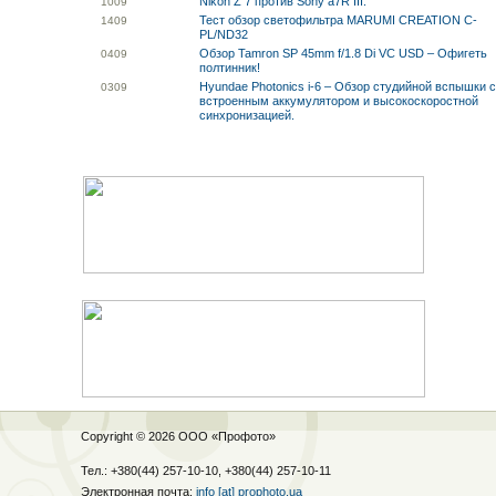
Nikon Z 7 против Sony a7R III.
10
09
Тест обзор светофильтра MARUMI CREATION C-
14
09
PL/ND32
Обзор Tamron SP 45mm f/1.8 Di VC USD – Офигеть
04
09
полтинник!
Hyundae Photonics i-6 – Обзор студийной вспышки 
03
09
встроенным аккумулятором и высокоскоростной
синхронизацией.
Copyright © 2026 ООО «
Профото
»
Тел.: +380(44) 257-10-10, +380(44) 257-10-11
Электронная почта:
info [at] prophoto.ua