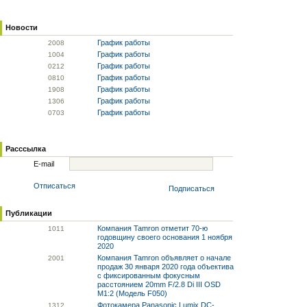
Новости
График работы
20
08
График работы
10
04
График работы
02
12
График работы
08
10
График работы
19
08
График работы
13
06
График работы
07
03
Расссылка
E-mail
Отписаться
Подписаться
Публикации
Компания Tamron отметит 70-ю
10
11
годовщину своего основания 1 ноября
2020
Компания Tamron объявляет о начале
20
01
продаж 30 января 2020 года объектива
с фиксированным фокусным
расстоянием 20mm F/2.8 Di III OSD
M1:2 (Модель F050)
Фотокамера Panasonic Lumix DC-
13
12