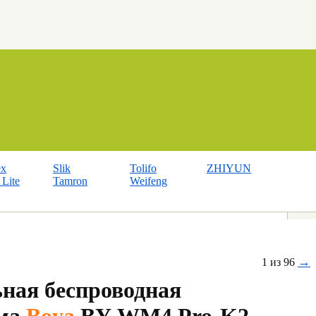
ex
Slik
Tolifo
ZHIYUN
Lite
Tamron
Weifeng
→
1 из 96
ная беспроводная