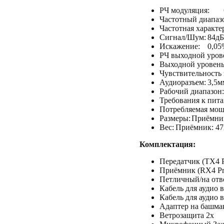
РЧ модуляция:
Частотный диапаз
Частотная характе
Сигнал/Шум:
84дБ
Искажение:
0,05
РЧ выходной уров
Выходной уровень
Чувствительность 
Аудиоразъем:
3,5м
Рабочий диапазон:
Требования к пит
Потребляемая мощ
Размеры:
Приёмник
Вес:
Приёмник: 47г
Комплектация:
Передатчик (TX4 P
Приёмник (RX4 Pr
Петличный/на отв
Кабель для аудио 
Кабель для аудио 
Адаптер на башма
Ветрозащита 2х