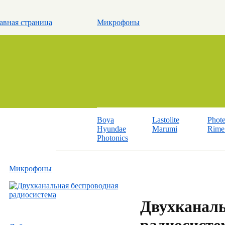
авная страница
Микрофоны
Boya
Lastolite
Phot
Hyundae
Marumi
Rime 
Photonics
Микрофоны
Двухканаль