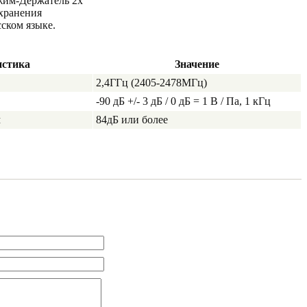
им-Держатель 2х
 хранения
ском языке.
истика
Значение
2,4ГГц (2405-2478МГц)
-90 дБ +/- 3 дБ / 0 дБ = 1 В / Па, 1 кГц
м
84дБ или более