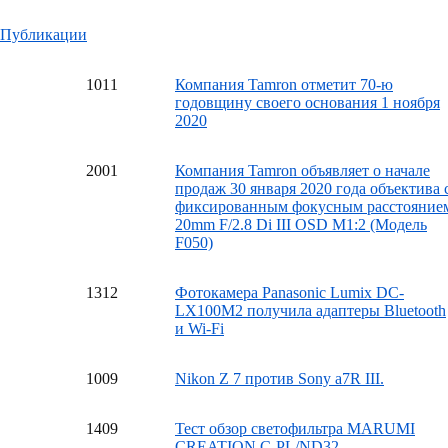
Публикации
10
11
Компания Tamron отметит 70-ю
годовщину своего основания 1 ноября
2020
20
01
Компания Tamron объявляет о начале
продаж 30 января 2020 года объектива 
фиксированным фокусным расстояние
20mm F/2.8 Di III OSD M1:2 (Модель
F050)
13
12
Фотокамера Panasonic Lumix DC-
LX100M2 получила адаптеры Bluetooth
и Wi-Fi
10
09
Nikon Z 7 против Sony a7R III.
14
09
Тест обзор светофильтра MARUMI
CREATION C-PL/ND32