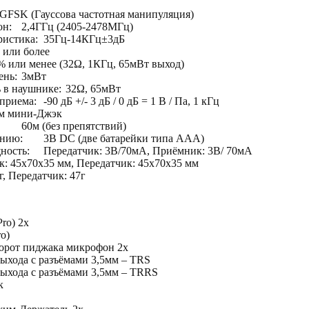
GFSK (Гауссова частотная манипуляция)
он:
2,4ГГц (2405-2478МГц)
ристика:
35Гц-14КГц±3дБ
 или более
% или менее (32Ω, 1КГц, 65мВт выход)
ень:
3мВт
 в наушнике:
32Ω, 65мВт
приема:
-90 дБ +/- 3 дБ / 0 дБ = 1 В / Па, 1 кГц
м мини-Джэк
60м (без препятствий)
анию:
3В DC (две батарейки типа ААА)
ность:
Передатчик: 3В/70мА, Приёмник: 3В/ 70мА
: 45х70х35 мм, Передатчик: 45х70х35 мм
, Передатчик: 47г
ro) 2х
o)
орот пиджака микрофон 2х
выхода c разъёмами 3,5мм – TRS
выхода c разъёмами 3,5мм – TRRS
к