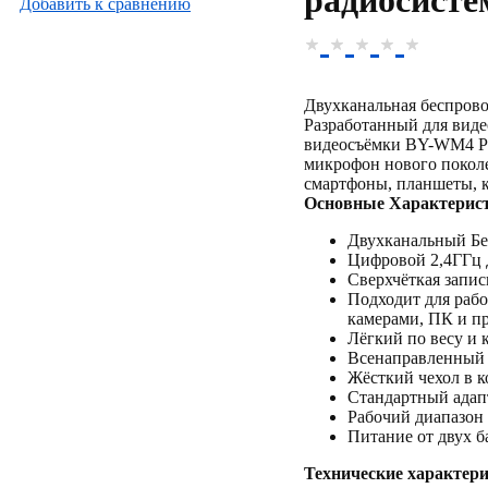
радиосист
Добавить к cравнению
Двухканальная беспрово
Разработанный для вид
видеосъёмки BY-WM4 Pr
микрофон нового поколе
смартфоны, планшеты, 
Основные Характерис
Двухканальный Б
Цифровой 2,4ГГц 
Сверхчёткая запис
Подходит для раб
камерами, ПК и пр
Лёгкий по весу и 
Всенаправленный
Жёсткий чехол в 
Стандартный адап
Рабочий диапазон 
Питание от двух б
Технические характер