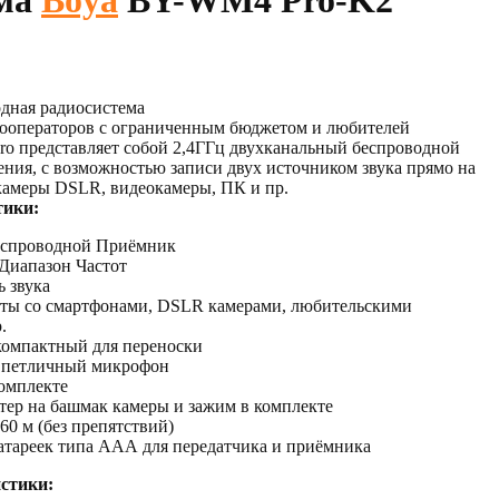
ема
Boya
BY-WM4 Pro-K2
дная радиосистема
еооператоров с ограниченным бюджетом и любителей
o представляет собой 2,4ГГц двухканальный беспроводной
ния, с возможностью записи двух источником звука прямо на
камеры DSLR, видеокамеры, ПК и пр.
тики:
еспроводной Приёмник
Диапазон Частот
ь звука
оты со смартфонами, DSLR камерами, любительскими
.
компактный для переноски
 петличный микрофон
комплекте
тер на башмак камеры и зажим в комплекте
60 м (без препятствий)
атареек типа ААА для передатчика и приёмника
истики: