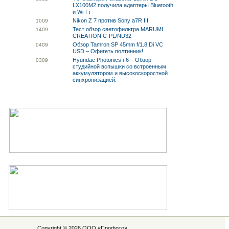
LX100M2 получила адаптеры Bluetooth
и Wi-Fi
Nikon Z 7 против Sony a7R III.
10
09
Тест обзор светофильтра MARUMI
14
09
CREATION C-PL/ND32
Обзор Tamron SP 45mm f/1.8 Di VC
04
09
USD – Офигеть полтинник!
Hyundae Photonics i-6 – Обзор
03
09
студийной вспышки со встроенным
аккумулятором и высокоскоростной
синхронизацией.
Copyright © 2026 ООО «
Профото
»