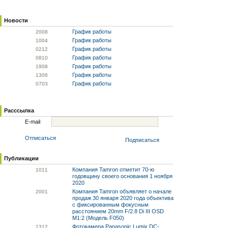
Новости
График работы
20
08
График работы
10
04
График работы
02
12
График работы
08
10
График работы
19
08
График работы
13
06
График работы
07
03
Расссылка
E-mail
Отписаться
Подписаться
Публикации
Компания Tamron отметит 70-ю
10
11
годовщину своего основания 1 ноября
2020
Компания Tamron объявляет о начале
20
01
продаж 30 января 2020 года объектива
с фиксированным фокусным
расстоянием 20mm F/2.8 Di III OSD
M1:2 (Модель F050)
Фотокамера Panasonic Lumix DC-
13
12