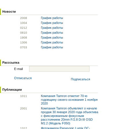
Новости
График работы
20
08
График работы
10
04
График работы
02
12
График работы
08
10
График работы
19
08
График работы
13
06
График работы
07
03
Расссылка
E-mail
Отписаться
Подписаться
Публикации
Компания Tamron отметит 70-ю
10
11
годовщину своего основания 1 ноября
2020
Компания Tamron объявляет о начале
20
01
продаж 30 января 2020 года объектива
с фиксированным фокусным
расстоянием 20mm F/2.8 Di III OSD
M1:2 (Модель F050)
Фотокамера Panasonic Lumix DC-
13
12