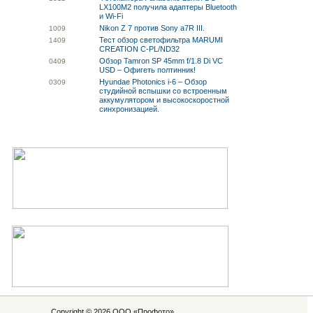
LX100M2 получила адаптеры Bluetooth
и Wi-Fi
Nikon Z 7 против Sony a7R III.
10
09
Тест обзор светофильтра MARUMI
14
09
CREATION C-PL/ND32
Обзор Tamron SP 45mm f/1.8 Di VC
04
09
USD – Офигеть полтинник!
Hyundae Photonics i-6 – Обзор
03
09
студийной вспышки со встроенным
аккумулятором и высокоскоростной
синхронизацией.
Copyright © 2026 ООО «
Профото
»