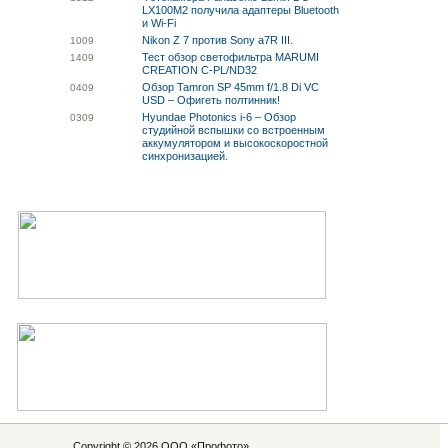
LX100M2 получила адаптеры Bluetooth
и Wi-Fi
Nikon Z 7 против Sony a7R III.
10
09
Тест обзор светофильтра MARUMI
14
09
CREATION C-PL/ND32
Обзор Tamron SP 45mm f/1.8 Di VC
04
09
USD – Офигеть полтинник!
Hyundae Photonics i-6 – Обзор
03
09
студийной вспышки со встроенным
аккумулятором и высокоскоростной
синхронизацией.
Copyright © 2026 ООО «
Профото
»