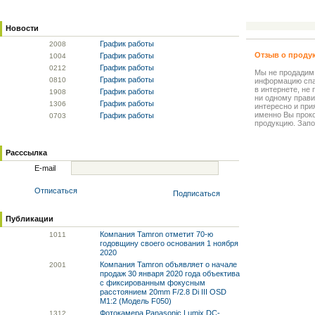
Новости
График работы
20
08
Отзыв о проду
График работы
10
04
График работы
02
12
Мы не продадим
График работы
08
10
информацию спа
в интернете, не
График работы
19
08
ни одному прави
График работы
13
06
интересно и прия
именно Вы прок
График работы
07
03
продукцию. Запо
Расссылка
E-mail
Отписаться
Подписаться
Публикации
Компания Tamron отметит 70-ю
10
11
годовщину своего основания 1 ноября
2020
Компания Tamron объявляет о начале
20
01
продаж 30 января 2020 года объектива
с фиксированным фокусным
расстоянием 20mm F/2.8 Di III OSD
M1:2 (Модель F050)
Фотокамера Panasonic Lumix DC-
13
12