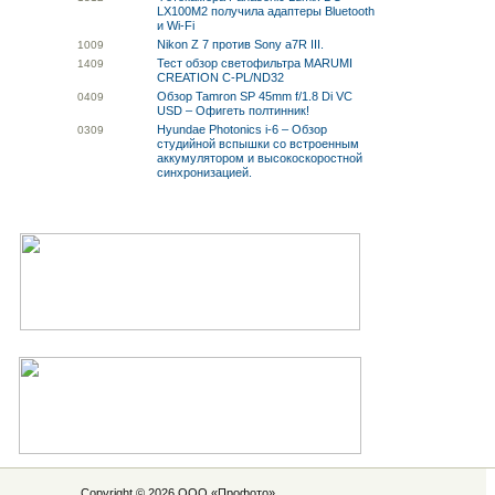
LX100M2 получила адаптеры Bluetooth
и Wi-Fi
Nikon Z 7 против Sony a7R III.
10
09
Тест обзор светофильтра MARUMI
14
09
CREATION C-PL/ND32
Обзор Tamron SP 45mm f/1.8 Di VC
04
09
USD – Офигеть полтинник!
Hyundae Photonics i-6 – Обзор
03
09
студийной вспышки со встроенным
аккумулятором и высокоскоростной
синхронизацией.
Copyright © 2026 ООО «
Профото
»