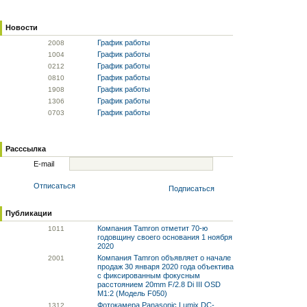
Новости
График работы
20
08
График работы
10
04
График работы
02
12
График работы
08
10
График работы
19
08
График работы
13
06
График работы
07
03
Расссылка
E-mail
Отписаться
Подписаться
Публикации
Компания Tamron отметит 70-ю
10
11
годовщину своего основания 1 ноября
2020
Компания Tamron объявляет о начале
20
01
продаж 30 января 2020 года объектива
с фиксированным фокусным
расстоянием 20mm F/2.8 Di III OSD
M1:2 (Модель F050)
Фотокамера Panasonic Lumix DC-
13
12