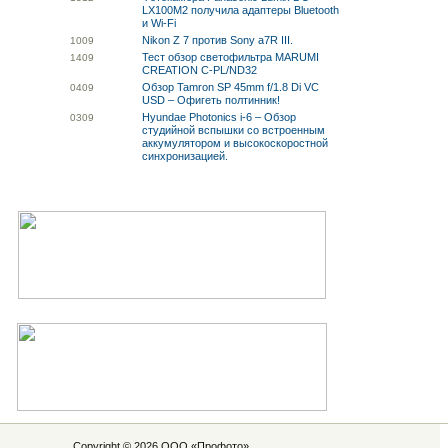
LX100M2 получила адаптеры Bluetooth
и Wi-Fi
Nikon Z 7 против Sony a7R III.
10
09
Тест обзор светофильтра MARUMI
14
09
CREATION C-PL/ND32
Обзор Tamron SP 45mm f/1.8 Di VC
04
09
USD – Офигеть полтинник!
Hyundae Photonics i-6 – Обзор
03
09
студийной вспышки со встроенным
аккумулятором и высокоскоростной
синхронизацией.
Copyright © 2026 ООО «
Профото
»