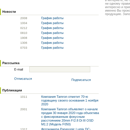
в интернете, не
ни одному прави
интересно и прия
именно Вы прок
Новости
продукцию. Запо
График работы
20
08
График работы
10
04
График работы
02
12
График работы
08
10
График работы
19
08
График работы
13
06
График работы
07
03
Расссылка
E-mail
Отписаться
Подписаться
Публикации
Компания Tamron отметит 70-ю
10
11
годовщину своего основания 1 ноября
2020
Компания Tamron объявляет о начале
20
01
продаж 30 января 2020 года объектива
с фиксированным фокусным
расстоянием 20mm F/2.8 Di III OSD
M1:2 (Модель F050)
Фотокамера Panasonic Lumix DC-
13
12