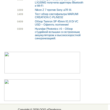
LX100M2 получила адаптеры Bluetooth
и Wi-Fi
Nikon Z 7 против Sony a7R III.
10
09
Тест обзор светофильтра MARUMI
14
09
CREATION C-PL/ND32
Обзор Tamron SP 45mm f/1.8 Di VC
04
09
USD – Офигеть полтинник!
Hyundae Photonics i-6 – Обзор
03
09
студийной вспышки со встроенным
аккумулятором и высокоскоростной
синхронизацией.
Copyright © 2026 ООО «
Профото
»