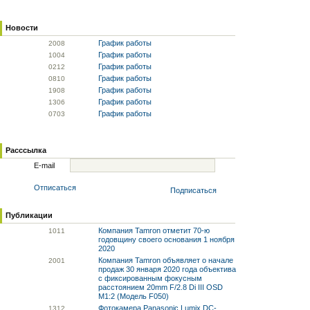
Новости
График работы
20
08
График работы
10
04
График работы
02
12
График работы
08
10
График работы
19
08
График работы
13
06
График работы
07
03
Расссылка
E-mail
Отписаться
Подписаться
Публикации
Компания Tamron отметит 70-ю
10
11
годовщину своего основания 1 ноября
2020
Компания Tamron объявляет о начале
20
01
продаж 30 января 2020 года объектива
с фиксированным фокусным
расстоянием 20mm F/2.8 Di III OSD
M1:2 (Модель F050)
Фотокамера Panasonic Lumix DC-
13
12