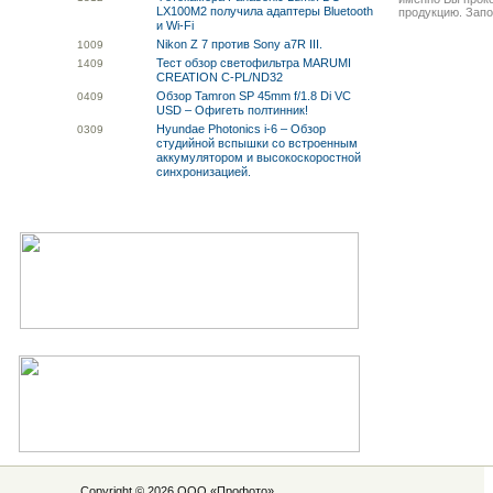
LX100M2 получила адаптеры Bluetooth
продукцию. Запо
и Wi-Fi
Nikon Z 7 против Sony a7R III.
10
09
Тест обзор светофильтра MARUMI
14
09
CREATION C-PL/ND32
Обзор Tamron SP 45mm f/1.8 Di VC
04
09
USD – Офигеть полтинник!
Hyundae Photonics i-6 – Обзор
03
09
студийной вспышки со встроенным
аккумулятором и высокоскоростной
синхронизацией.
Copyright © 2026 ООО «
Профото
»