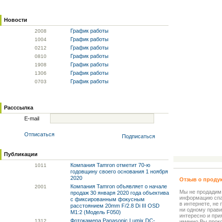
Новости
График работы
20
08
График работы
10
04
График работы
02
12
График работы
08
10
График работы
19
08
График работы
13
06
График работы
07
03
Расссылка
E-mail
Отписаться
Подписаться
Публикации
Компания Tamron отметит 70-ю
10
11
годовщину своего основания 1 ноября
2020
Отзыв о проду
Компания Tamron объявляет о начале
20
01
Мы не продадим
продаж 30 января 2020 года объектива
информацию спа
с фиксированным фокусным
в интернете, не
расстоянием 20mm F/2.8 Di III OSD
ни одному прави
M1:2 (Модель F050)
интересно и прия
Фотокамера Panasonic Lumix DC-
13
12
именно Вы прок