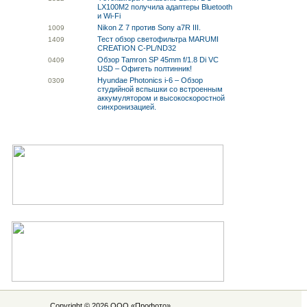
LX100M2 получила адаптеры Bluetooth
и Wi-Fi
Nikon Z 7 против Sony a7R III.
10
09
Тест обзор светофильтра MARUMI
14
09
CREATION C-PL/ND32
Обзор Tamron SP 45mm f/1.8 Di VC
04
09
USD – Офигеть полтинник!
Hyundae Photonics i-6 – Обзор
03
09
студийной вспышки со встроенным
аккумулятором и высокоскоростной
синхронизацией.
Copyright © 2026 ООО «
Профото
»