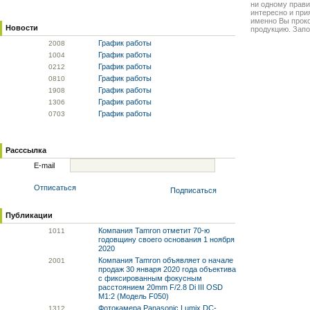
ни одному прави
интересно и прия
именно Вы прок
Новости
продукцию. Запо
График работы
20
08
График работы
10
04
График работы
02
12
График работы
08
10
График работы
19
08
График работы
13
06
График работы
07
03
Расссылка
E-mail
Отписаться
Подписаться
Публикации
Компания Tamron отметит 70-ю
10
11
годовщину своего основания 1 ноября
2020
Компания Tamron объявляет о начале
20
01
продаж 30 января 2020 года объектива
с фиксированным фокусным
расстоянием 20mm F/2.8 Di III OSD
M1:2 (Модель F050)
Фотокамера Panasonic Lumix DC-
13
12