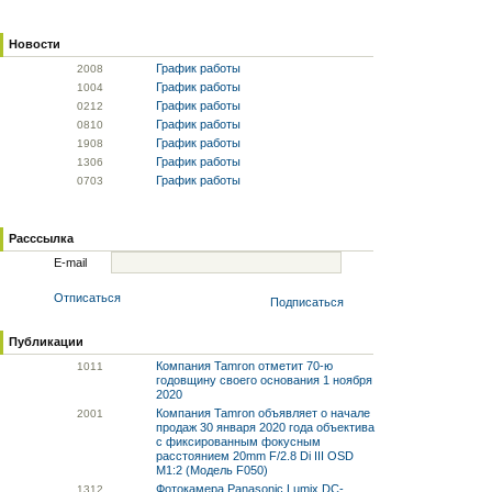
Новости
График работы
20
08
График работы
10
04
График работы
02
12
График работы
08
10
График работы
19
08
График работы
13
06
График работы
07
03
Расссылка
E-mail
Отписаться
Подписаться
Публикации
Компания Tamron отметит 70-ю
10
11
годовщину своего основания 1 ноября
2020
Компания Tamron объявляет о начале
20
01
продаж 30 января 2020 года объектива
с фиксированным фокусным
расстоянием 20mm F/2.8 Di III OSD
M1:2 (Модель F050)
Фотокамера Panasonic Lumix DC-
13
12