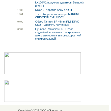
LX100M2 получила адаптеры Bluetooth
и Wi-Fi
Nikon Z 7 против Sony a7R III.
10
09
Тест обзор светофильтра MARUMI
14
09
CREATION C-PL/ND32
Обзор Tamron SP 45mm f/1.8 Di VC
04
09
USD – Офигеть полтинник!
Hyundae Photonics i-6 – Обзор
03
09
студийной вспышки со встроенным
аккумулятором и высокоскоростной
синхронизацией.
Copyright © 2026 ООО «
Профото
»