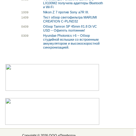
LX100M2 получила адаптеры Bluetooth
и Wi-Fi
Nikon Z 7 против Sony a7R III.
10
09
Тест обзор светофильтра MARUMI
14
09
CREATION C-PL/ND32
Обзор Tamron SP 45mm f/1.8 Di VC
04
09
USD – Офигеть полтинник!
Hyundae Photonics i-6 – Обзор
03
09
студийной вспышки со встроенным
аккумулятором и высокоскоростной
синхронизацией.
Copyright © 2026 ООО «
Профото
»