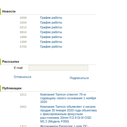
Новости
График работы
20
08
График работы
10
04
График работы
02
12
График работы
08
10
График работы
19
08
График работы
13
06
График работы
07
03
Расссылка
E-mail
Отписаться
Подписаться
Публикации
Компания Tamron отметит 70-ю
10
11
годовщину своего основания 1 ноября
2020
Компания Tamron объявляет о начале
20
01
продаж 30 января 2020 года объектива
с фиксированным фокусным
расстоянием 20mm F/2.8 Di III OSD
M1:2 (Модель F050)
Фотокамера Panasonic Lumix DC-
13
12