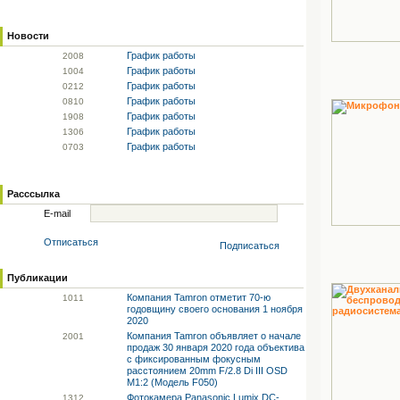
Новости
График работы
20
08
График работы
10
04
График работы
02
12
График работы
08
10
График работы
19
08
График работы
13
06
График работы
07
03
Расссылка
E-mail
Отписаться
Подписаться
Публикации
Компания Tamron отметит 70-ю
10
11
годовщину своего основания 1 ноября
2020
Компания Tamron объявляет о начале
20
01
продаж 30 января 2020 года объектива
с фиксированным фокусным
расстоянием 20mm F/2.8 Di III OSD
M1:2 (Модель F050)
Фотокамера Panasonic Lumix DC-
13
12