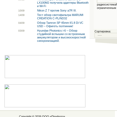
LX100M2 получила адаптеры Bluetooth
радиосистемаР
и Wi-Fi
ограниченным 
Nikon Z 7 против Sony a7R III.
10
09
Тест обзор светофильтра MARUMI
14
09
CREATION C-PL/ND32
Обзор Tamron SP 45mm f/1.8 Di VC
04
09
USD – Офигеть полтинник!
Hyundae Photonics i-6 – Обзор
03
09
Сортировка:
студийной вспышки со встроенным
аккумулятором и высокоскоростной
синхронизацией.
Copyright © 2026 ООО «
Профото
»