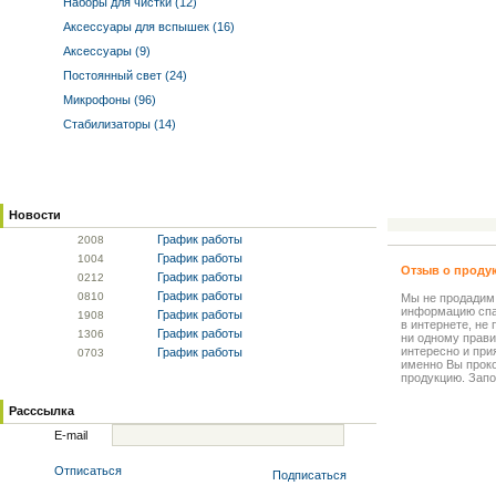
Наборы для чистки (12)
Аксессуары для вспышек (16)
Аксессуары (9)
Постоянный свет (24)
Микрофоны (96)
Стабилизаторы (14)
Новости
График работы
20
08
График работы
10
04
Отзыв о проду
График работы
02
12
График работы
08
10
Мы не продадим
информацию спа
График работы
19
08
в интернете, не
График работы
13
06
ни одному прави
интересно и прия
График работы
07
03
именно Вы прок
продукцию. Запо
Расссылка
E-mail
Отписаться
Подписаться