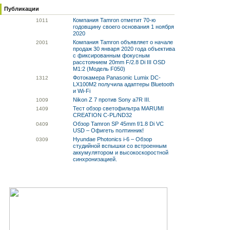
Публикации
Компания Tamron отметит 70-ю
10
11
годовщину своего основания 1 ноября
2020
Компания Tamron объявляет о начале
20
01
продаж 30 января 2020 года объектива
с фиксированным фокусным
расстоянием 20mm F/2.8 Di III OSD
M1:2 (Модель F050)
Фотокамера Panasonic Lumix DC-
13
12
LX100M2 получила адаптеры Bluetooth
и Wi-Fi
Nikon Z 7 против Sony a7R III.
10
09
Тест обзор светофильтра MARUMI
14
09
CREATION C-PL/ND32
Обзор Tamron SP 45mm f/1.8 Di VC
04
09
USD – Офигеть полтинник!
Hyundae Photonics i-6 – Обзор
03
09
студийной вспышки со встроенным
аккумулятором и высокоскоростной
синхронизацией.