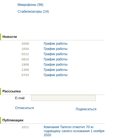
Микрофоны (96)
Стабилизаторы (14)
Новости
График работы
20
08
График работы
10
04
График работы
02
12
График работы
08
10
График работы
19
08
График работы
13
06
График работы
07
03
Расссылка
E-mail
Отписаться
Подписаться
Публикации
Компания Tamron отметит 70-ю
10
11
годовщину своего основания 1 ноября
2020