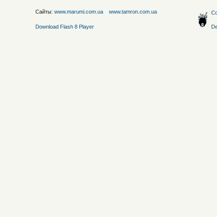
Сайты:
www.marumi.com.ua
www.tamron.com.ua
Со
Download Flash 8 Player
De