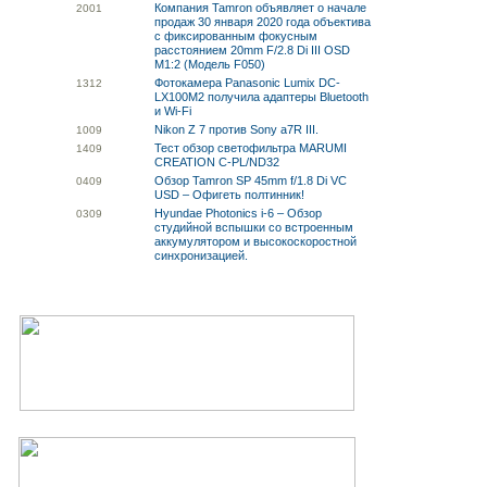
Компания Tamron объявляет о начале
20
01
продаж 30 января 2020 года объектива
с фиксированным фокусным
расстоянием 20mm F/2.8 Di III OSD
M1:2 (Модель F050)
Фотокамера Panasonic Lumix DC-
13
12
LX100M2 получила адаптеры Bluetooth
и Wi-Fi
Nikon Z 7 против Sony a7R III.
10
09
Тест обзор светофильтра MARUMI
14
09
CREATION C-PL/ND32
Обзор Tamron SP 45mm f/1.8 Di VC
04
09
USD – Офигеть полтинник!
Hyundae Photonics i-6 – Обзор
03
09
студийной вспышки со встроенным
аккумулятором и высокоскоростной
синхронизацией.