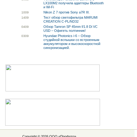
LX100M2 получила адаптеры Bluetooth
и Wi-Fi
Nikon Z 7 против Sony a7R III.
10
09
Тест обзор светофильтра MARUMI
14
09
CREATION C-PL/ND32
Обзор Tamron SP 45mm f/1.8 Di VC
04
09
USD – Офигеть полтинник!
Hyundae Photonics i-6 – Обзор
03
09
студийной вспышки со встроенным
аккумулятором и высокоскоростной
синхронизацией.
Copyright © 2026 ООО «
Профото
»