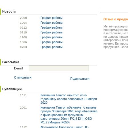
Новости
График работы
20
08
Отзыв о проду
График работы
10
04
Мы не продадим
График работы
02
12
информацию спа
График работы
08
10
в интернете, не
ни одному прави
График работы
19
08
интересно и прия
График работы
13
06
именно Вы прок
График работы
продукцию. Запо
07
03
Расссылка
E-mail
Отписаться
Подписаться
Публикации
Компания Tamron отметит 70-ю
10
11
годовщину своего основания 1 ноября
2020
Компания Tamron объявляет о начале
20
01
продаж 30 января 2020 года объектива
с фиксированным фокусным
расстоянием 20mm F/2.8 Di III OSD
M1:2 (Модель F050)
Фотокамера Panasonic Lumix DC-
13
12