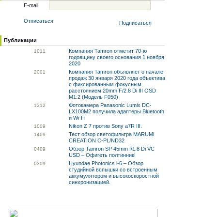
E-mail
Отписаться
Подписаться
Публикации
Компания Tamron отметит 70-ю
10
11
годовщину своего основания 1 ноября
2020
Компания Tamron объявляет о начале
20
01
продаж 30 января 2020 года объектива
с фиксированным фокусным
расстоянием 20mm F/2.8 Di III OSD
M1:2 (Модель F050)
Фотокамера Panasonic Lumix DC-
13
12
LX100M2 получила адаптеры Bluetooth
и Wi-Fi
Nikon Z 7 против Sony a7R III.
10
09
Тест обзор светофильтра MARUMI
14
09
CREATION C-PL/ND32
Обзор Tamron SP 45mm f/1.8 Di VC
04
09
USD – Офигеть полтинник!
Hyundae Photonics i-6 – Обзор
03
09
студийной вспышки со встроенным
аккумулятором и высокоскоростной
синхронизацией.