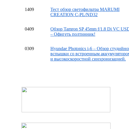
14
09
Тест обзор светофильтра MARUMI
CREATION C-PL/ND32
04
09
Обзор Tamron SP 45mm f/1.8 Di VC US
– Офигеть полтинник!
03
09
Hyundae Photonics i-6 – Обзор студийно
вспышки со встроенным аккумуляторо
и высокоскоростной синхронизацией.