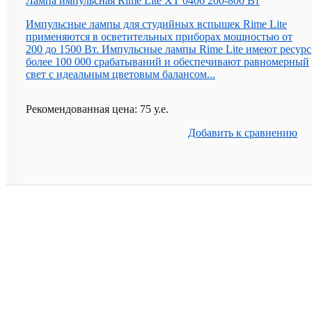
Лампа импульсная Rime Lite XT 0406 200-800 Вт
Импульсные лампы для студийных вспышек Rime Lite
применяются в осветительных приборах мощностью от
200 до 1500 Вт. Импульсные лампы Rime Lite имеют ресурс
более 100 000 срабатываний и обеспечивают равномерный
свет с идеальным цветовым балансом...
Рекомендованная цена: 75 у.е.
Добавить к cравнению