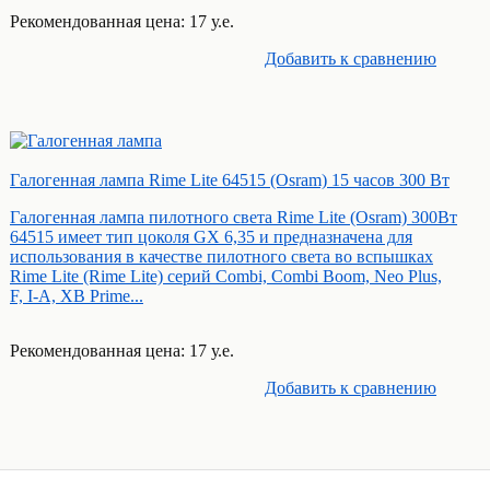
Рекомендованная цена: 17 у.е.
Добавить к cравнению
Галогенная лампа Rime Lite 64515 (Osram) 15 часов 300 Вт
Галогенная лампа пилотного света Rime Lite (Osram) 300Вт
64515 имеет тип цоколя GX 6,35 и предназначена для
использования в качестве пилотного света во вспышках
Rime Lite (Rime Lite) серий Combi, Combi Boom, Neo Plus,
F, I-A, XB Prime...
Рекомендованная цена: 17 у.е.
Добавить к cравнению