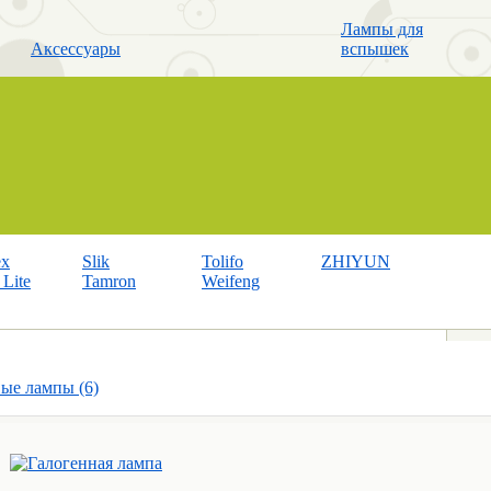
Лампы для
Аксессуары
вспышек
ex
Slik
Tolifo
ZHIYUN
Lite
Tamron
Weifeng
ые лампы (6)