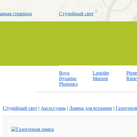
авная страница
Студийный свет
Boya
Lastolite
Phot
Hyundae
Marumi
Rime 
Photonics
Студийный свет
|
Аксессуары
|
Лампы для вспышек
|
Галогенов