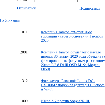
Отписаться
Подписаться
Публикации
10
11
Компания Tamron отметит 70-ю
годовщину своего основания 1 ноября
2020
20
01
Компания Tamron объявляет о начале
продаж 30 января 2020 года объектива 
фиксированным фокусным расстояние
20mm F/2.8 Di III OSD M1:2 (Модель
F050)
13
12
Фотокамера Panasonic Lumix DC-
LX100M2 получила адаптеры Bluetooth
и Wi-Fi
10
09
Nikon Z 7 против Sony a7R III.