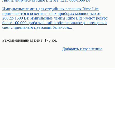
Лампа импульсная Rime Lite XT 1215 800-1500 Вт
Импульсные лампы для студийных вспышек Rime Lite
применяются в осветительных приборах мощностью от
200 до 1500 Вт. Импульсные лампы Rime Lite имеют ресурс
более 100 000 срабатываний и обеспечивают равномерный
свет с идеальным цветовым балансом...
Рекомендованная цена: 175 у.е.
Добавить к cравнению